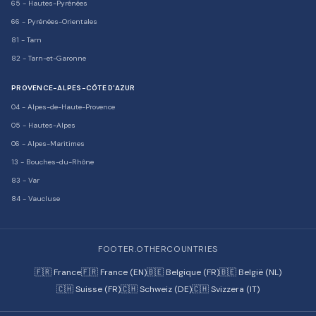
65
-
Hautes-Pyrénées
66
-
Pyrénées-Orientales
81
-
Tarn
82
-
Tarn-et-Garonne
PROVENCE-ALPES-CÔTE D'AZUR
04
-
Alpes-de-Haute-Provence
05
-
Hautes-Alpes
06
-
Alpes-Maritimes
13
-
Bouches-du-Rhône
83
-
Var
84
-
Vaucluse
FOOTER.OTHERCOUNTRIES
🇫🇷 France
🇫🇷 France (EN)
🇧🇪 Belgique (FR)
🇧🇪 België (NL)
🇨🇭 Suisse (FR)
🇨🇭 Schweiz (DE)
🇨🇭 Svizzera (IT)