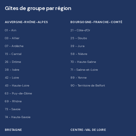
Gîtes de groupe par région
AUVERGNE-RHÔNE-ALPES
BOURGOGNE-FRANCHE-COMTÉ
01
-
Ain
21
-
Côte-d'Or
03
-
Allier
25
-
Doubs
07
-
Ardèche
39
-
Jura
15
-
Cantal
58
-
Nièvre
26
-
Drôme
70
-
Haute-Saône
38
-
Isère
71
-
Saône-et-Loire
42
-
Loire
89
-
Yonne
43
-
Haute-Loire
90
-
Territoire de Belfort
63
-
Puy-de-Dôme
69
-
Rhône
73
-
Savoie
74
-
Haute-Savoie
BRETAGNE
CENTRE-VAL DE LOIRE