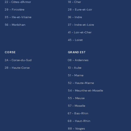
22
-
Côtes-d'Armor
18
-
Cher
29
-
Finistère
28
-
Eure-et-Loir
35
-
Ille-et-Vilaine
36
-
Indre
56
-
Morbihan
37
-
Indre-et-Loire
41
-
Loir-et-Cher
45
-
Loiret
CORSE
GRAND EST
2A
-
Corse-du-Sud
08
-
Ardennes
2B
-
Haute-Corse
10
-
Aube
51
-
Marne
52
-
Haute-Marne
54
-
Meurthe-et-Moselle
55
-
Meuse
57
-
Moselle
67
-
Bas-Rhin
68
-
Haut-Rhin
88
-
Vosges