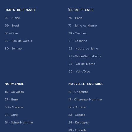
HAUTS-DE-FRANCE
ÎLE-DE-FRANCE
02
-
Aisne
75
-
Paris
59
-
Nord
77
-
Seine-et-Marne
60
-
Oise
78
-
Yvelines
62
-
Pas-de-Calais
91
-
Essonne
80
-
Somme
92
-
Hauts-de-Seine
93
-
Seine-Saint-Denis
94
-
Val-de-Marne
95
-
Val-d'Oise
NORMANDIE
NOUVELLE-AQUITAINE
14
-
Calvados
16
-
Charente
27
-
Eure
17
-
Charente-Maritime
50
-
Manche
19
-
Corrèze
61
-
Orne
23
-
Creuse
76
-
Seine-Maritime
24
-
Dordogne
33
-
Gironde