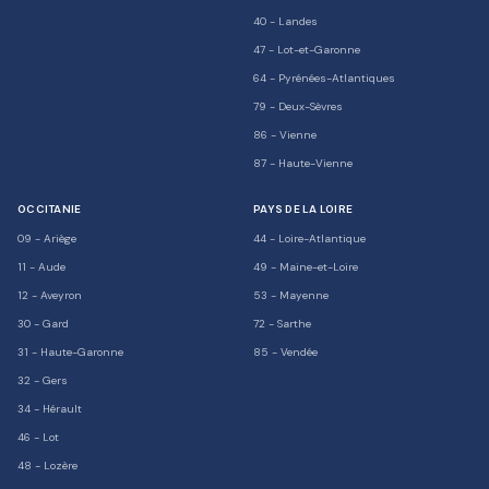
40
-
Landes
47
-
Lot-et-Garonne
64
-
Pyrénées-Atlantiques
79
-
Deux-Sèvres
86
-
Vienne
87
-
Haute-Vienne
OCCITANIE
PAYS DE LA LOIRE
09
-
Ariège
44
-
Loire-Atlantique
11
-
Aude
49
-
Maine-et-Loire
12
-
Aveyron
53
-
Mayenne
30
-
Gard
72
-
Sarthe
31
-
Haute-Garonne
85
-
Vendée
32
-
Gers
34
-
Hérault
46
-
Lot
48
-
Lozère