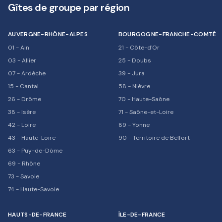
Gîtes de groupe par région
AUVERGNE-RHÔNE-ALPES
BOURGOGNE-FRANCHE-COMTÉ
01
-
Ain
21
-
Côte-d'Or
03
-
Allier
25
-
Doubs
07
-
Ardèche
39
-
Jura
15
-
Cantal
58
-
Nièvre
26
-
Drôme
70
-
Haute-Saône
38
-
Isère
71
-
Saône-et-Loire
42
-
Loire
89
-
Yonne
43
-
Haute-Loire
90
-
Territoire de Belfort
63
-
Puy-de-Dôme
69
-
Rhône
73
-
Savoie
74
-
Haute-Savoie
HAUTS-DE-FRANCE
ÎLE-DE-FRANCE