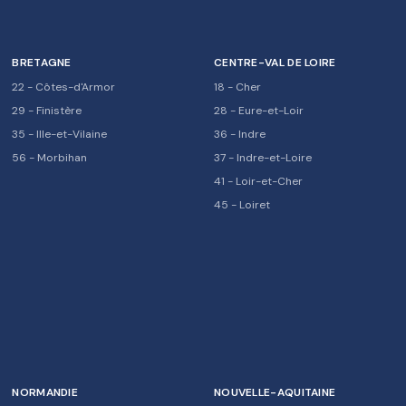
BRETAGNE
CENTRE-VAL DE LOIRE
22
-
Côtes-d'Armor
18
-
Cher
29
-
Finistère
28
-
Eure-et-Loir
35
-
Ille-et-Vilaine
36
-
Indre
56
-
Morbihan
37
-
Indre-et-Loire
41
-
Loir-et-Cher
45
-
Loiret
NORMANDIE
NOUVELLE-AQUITAINE