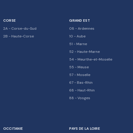
CORSE
GRAND EST
2A
-
Corse-du-Sud
08
-
Ardennes
2B
-
Haute-Corse
10
-
Aube
51
-
Marne
52
-
Haute-Marne
54
-
Meurthe-et-Moselle
55
-
Meuse
57
-
Moselle
67
-
Bas-Rhin
68
-
Haut-Rhin
88
-
Vosges
OCCITANIE
PAYS DE LA LOIRE