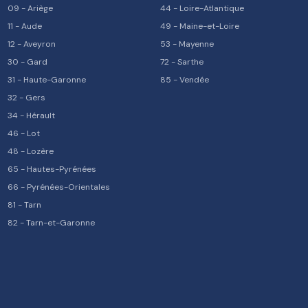
09
-
Ariège
44
-
Loire-Atlantique
11
-
Aude
49
-
Maine-et-Loire
12
-
Aveyron
53
-
Mayenne
30
-
Gard
72
-
Sarthe
31
-
Haute-Garonne
85
-
Vendée
32
-
Gers
34
-
Hérault
46
-
Lot
48
-
Lozère
65
-
Hautes-Pyrénées
66
-
Pyrénées-Orientales
81
-
Tarn
82
-
Tarn-et-Garonne