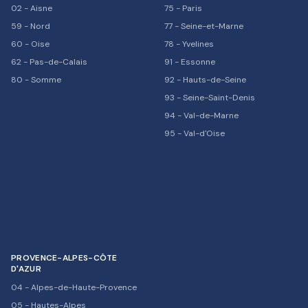
02
-
Aisne
75
-
Paris
59
-
Nord
77
-
Seine-et-Marne
60
-
Oise
78
-
Yvelines
62
-
Pas-de-Calais
91
-
Essonne
80
-
Somme
92
-
Hauts-de-Seine
93
-
Seine-Saint-Denis
94
-
Val-de-Marne
95
-
Val-d'Oise
PROVENCE-ALPES-CÔTE
D'AZUR
04
-
Alpes-de-Haute-Provence
05
-
Hautes-Alpes