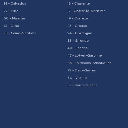
14
-
Calvados
16
-
Charente
27
-
Eure
17
-
Charente-Maritime
50
-
Manche
19
-
Corrèze
61
-
Orne
23
-
Creuse
76
-
Seine-Maritime
24
-
Dordogne
33
-
Gironde
40
-
Landes
47
-
Lot-et-Garonne
64
-
Pyrénées-Atlantiques
79
-
Deux-Sèvres
86
-
Vienne
87
-
Haute-Vienne