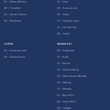
22
-
Côtes-d'Armor
18
-
Cher
29
-
Finistère
28
-
Eure-et-Loir
35
-
Ille-et-Vilaine
36
-
Indre
56
-
Morbihan
37
-
Indre-et-Loire
41
-
Loir-et-Cher
45
-
Loiret
CORSE
GRAND EST
2A
-
Corse-du-Sud
08
-
Ardennes
2B
-
Haute-Corse
10
-
Aube
51
-
Marne
52
-
Haute-Marne
54
-
Meurthe-et-Moselle
55
-
Meuse
57
-
Moselle
67
-
Bas-Rhin
68
-
Haut-Rhin
88
-
Vosges