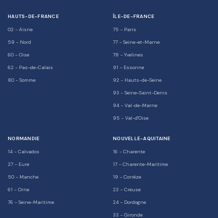
HAUTS-DE-FRANCE
ÎLE-DE-FRANCE
02
-
Aisne
75
-
Paris
59
-
Nord
77
-
Seine-et-Marne
60
-
Oise
78
-
Yvelines
62
-
Pas-de-Calais
91
-
Essonne
80
-
Somme
92
-
Hauts-de-Seine
93
-
Seine-Saint-Denis
94
-
Val-de-Marne
95
-
Val-d'Oise
NORMANDIE
NOUVELLE-AQUITAINE
14
-
Calvados
16
-
Charente
27
-
Eure
17
-
Charente-Maritime
50
-
Manche
19
-
Corrèze
61
-
Orne
23
-
Creuse
76
-
Seine-Maritime
24
-
Dordogne
33
-
Gironde