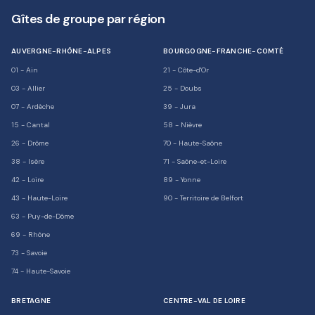
Gîtes de groupe par région
AUVERGNE-RHÔNE-ALPES
BOURGOGNE-FRANCHE-COMTÉ
01
-
Ain
21
-
Côte-d'Or
03
-
Allier
25
-
Doubs
07
-
Ardèche
39
-
Jura
15
-
Cantal
58
-
Nièvre
26
-
Drôme
70
-
Haute-Saône
38
-
Isère
71
-
Saône-et-Loire
42
-
Loire
89
-
Yonne
43
-
Haute-Loire
90
-
Territoire de Belfort
63
-
Puy-de-Dôme
69
-
Rhône
73
-
Savoie
74
-
Haute-Savoie
BRETAGNE
CENTRE-VAL DE LOIRE