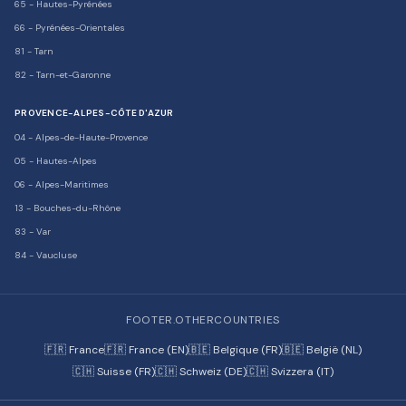
65
-
Hautes-Pyrénées
66
-
Pyrénées-Orientales
81
-
Tarn
82
-
Tarn-et-Garonne
PROVENCE-ALPES-CÔTE D'AZUR
04
-
Alpes-de-Haute-Provence
05
-
Hautes-Alpes
06
-
Alpes-Maritimes
13
-
Bouches-du-Rhône
83
-
Var
84
-
Vaucluse
FOOTER.OTHERCOUNTRIES
🇫🇷 France
🇫🇷 France (EN)
🇧🇪 Belgique (FR)
🇧🇪 België (NL)
🇨🇭 Suisse (FR)
🇨🇭 Schweiz (DE)
🇨🇭 Svizzera (IT)