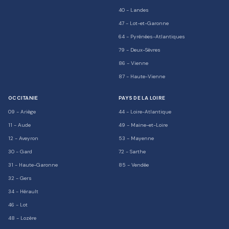
40
-
Landes
47
-
Lot-et-Garonne
64
-
Pyrénées-Atlantiques
79
-
Deux-Sèvres
86
-
Vienne
87
-
Haute-Vienne
OCCITANIE
PAYS DE LA LOIRE
09
-
Ariège
44
-
Loire-Atlantique
11
-
Aude
49
-
Maine-et-Loire
12
-
Aveyron
53
-
Mayenne
30
-
Gard
72
-
Sarthe
31
-
Haute-Garonne
85
-
Vendée
32
-
Gers
34
-
Hérault
46
-
Lot
48
-
Lozère