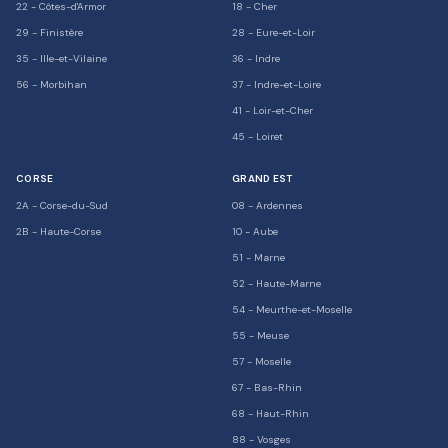
22
-
Côtes-d'Armor
18
-
Cher
29
-
Finistère
28
-
Eure-et-Loir
35
-
Ille-et-Vilaine
36
-
Indre
56
-
Morbihan
37
-
Indre-et-Loire
41
-
Loir-et-Cher
45
-
Loiret
CORSE
GRAND EST
2A
-
Corse-du-Sud
08
-
Ardennes
2B
-
Haute-Corse
10
-
Aube
51
-
Marne
52
-
Haute-Marne
54
-
Meurthe-et-Moselle
55
-
Meuse
57
-
Moselle
67
-
Bas-Rhin
68
-
Haut-Rhin
88
-
Vosges