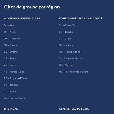
Gîtes de groupe par région
AUVERGNE-RHÔNE-ALPES
BOURGOGNE-FRANCHE-COMTÉ
01
-
Ain
21
-
Côte-d'Or
03
-
Allier
25
-
Doubs
07
-
Ardèche
39
-
Jura
15
-
Cantal
58
-
Nièvre
26
-
Drôme
70
-
Haute-Saône
38
-
Isère
71
-
Saône-et-Loire
42
-
Loire
89
-
Yonne
43
-
Haute-Loire
90
-
Territoire de Belfort
63
-
Puy-de-Dôme
69
-
Rhône
73
-
Savoie
74
-
Haute-Savoie
BRETAGNE
CENTRE-VAL DE LOIRE