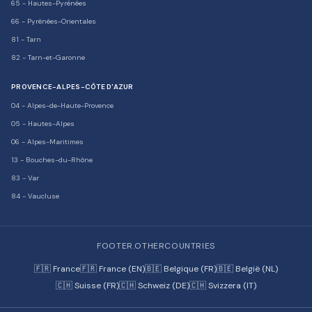
65
-
Hautes-Pyrénées
66
-
Pyrénées-Orientales
81
-
Tarn
82
-
Tarn-et-Garonne
PROVENCE-ALPES-CÔTE D'AZUR
04
-
Alpes-de-Haute-Provence
05
-
Hautes-Alpes
06
-
Alpes-Maritimes
13
-
Bouches-du-Rhône
83
-
Var
84
-
Vaucluse
FOOTER.OTHERCOUNTRIES
🇫🇷 France
🇫🇷 France (EN)
🇧🇪 Belgique (FR)
🇧🇪 België (NL)
🇨🇭 Suisse (FR)
🇨🇭 Schweiz (DE)
🇨🇭 Svizzera (IT)