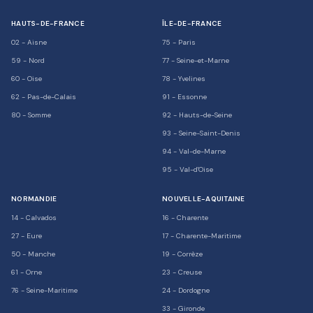
HAUTS-DE-FRANCE
ÎLE-DE-FRANCE
02
-
Aisne
75
-
Paris
59
-
Nord
77
-
Seine-et-Marne
60
-
Oise
78
-
Yvelines
62
-
Pas-de-Calais
91
-
Essonne
80
-
Somme
92
-
Hauts-de-Seine
93
-
Seine-Saint-Denis
94
-
Val-de-Marne
95
-
Val-d'Oise
NORMANDIE
NOUVELLE-AQUITAINE
14
-
Calvados
16
-
Charente
27
-
Eure
17
-
Charente-Maritime
50
-
Manche
19
-
Corrèze
61
-
Orne
23
-
Creuse
76
-
Seine-Maritime
24
-
Dordogne
33
-
Gironde