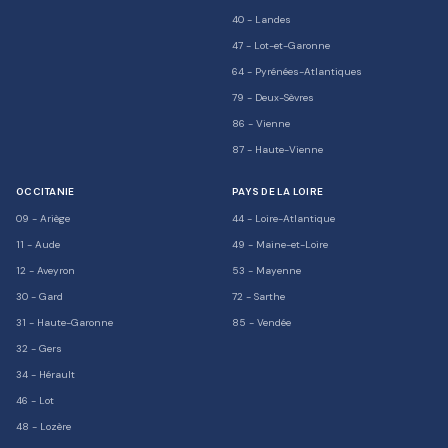
40
-
Landes
47
-
Lot-et-Garonne
64
-
Pyrénées-Atlantiques
79
-
Deux-Sèvres
86
-
Vienne
87
-
Haute-Vienne
OCCITANIE
PAYS DE LA LOIRE
09
-
Ariège
44
-
Loire-Atlantique
11
-
Aude
49
-
Maine-et-Loire
12
-
Aveyron
53
-
Mayenne
30
-
Gard
72
-
Sarthe
31
-
Haute-Garonne
85
-
Vendée
32
-
Gers
34
-
Hérault
46
-
Lot
48
-
Lozère