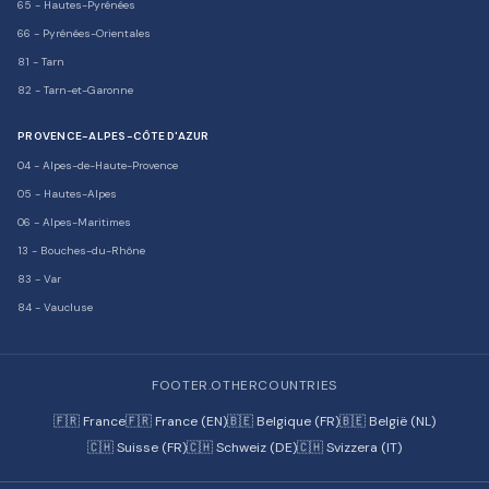
65
-
Hautes-Pyrénées
66
-
Pyrénées-Orientales
81
-
Tarn
82
-
Tarn-et-Garonne
PROVENCE-ALPES-CÔTE D'AZUR
04
-
Alpes-de-Haute-Provence
05
-
Hautes-Alpes
06
-
Alpes-Maritimes
13
-
Bouches-du-Rhône
83
-
Var
84
-
Vaucluse
FOOTER.OTHERCOUNTRIES
🇫🇷 France
🇫🇷 France (EN)
🇧🇪 Belgique (FR)
🇧🇪 België (NL)
🇨🇭 Suisse (FR)
🇨🇭 Schweiz (DE)
🇨🇭 Svizzera (IT)