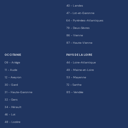
40
-
Landes
47
-
Lot-et-Garonne
64
-
Pyrénées-Atlantiques
79
-
Deux-Sèvres
86
-
Vienne
87
-
Haute-Vienne
OCCITANIE
PAYS DE LA LOIRE
09
-
Ariège
44
-
Loire-Atlantique
11
-
Aude
49
-
Maine-et-Loire
12
-
Aveyron
53
-
Mayenne
30
-
Gard
72
-
Sarthe
31
-
Haute-Garonne
85
-
Vendée
32
-
Gers
34
-
Hérault
46
-
Lot
48
-
Lozère