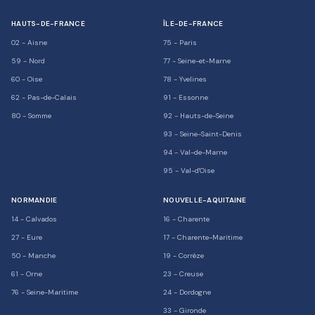
HAUTS-DE-FRANCE
ÎLE-DE-FRANCE
02
-
Aisne
75
-
Paris
59
-
Nord
77
-
Seine-et-Marne
60
-
Oise
78
-
Yvelines
62
-
Pas-de-Calais
91
-
Essonne
80
-
Somme
92
-
Hauts-de-Seine
93
-
Seine-Saint-Denis
94
-
Val-de-Marne
95
-
Val-d'Oise
NORMANDIE
NOUVELLE-AQUITAINE
14
-
Calvados
16
-
Charente
27
-
Eure
17
-
Charente-Maritime
50
-
Manche
19
-
Corrèze
61
-
Orne
23
-
Creuse
76
-
Seine-Maritime
24
-
Dordogne
33
-
Gironde