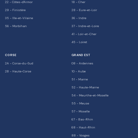
22
-
Côtes-d'Armor
18
-
Cher
29
-
Finistère
28
-
Eure-et-Loir
35
-
Ille-et-Vilaine
36
-
Indre
56
-
Morbihan
37
-
Indre-et-Loire
41
-
Loir-et-Cher
45
-
Loiret
CORSE
GRAND EST
2A
-
Corse-du-Sud
08
-
Ardennes
2B
-
Haute-Corse
10
-
Aube
51
-
Marne
52
-
Haute-Marne
54
-
Meurthe-et-Moselle
55
-
Meuse
57
-
Moselle
67
-
Bas-Rhin
68
-
Haut-Rhin
88
-
Vosges