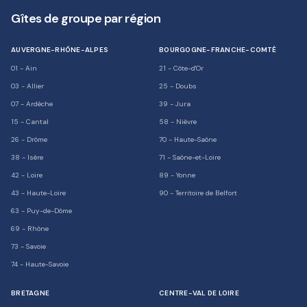
Gîtes de groupe par région
AUVERGNE-RHÔNE-ALPES
BOURGOGNE-FRANCHE-COMTÉ
01
-
Ain
21
-
Côte-d'Or
03
-
Allier
25
-
Doubs
07
-
Ardèche
39
-
Jura
15
-
Cantal
58
-
Nièvre
26
-
Drôme
70
-
Haute-Saône
38
-
Isère
71
-
Saône-et-Loire
42
-
Loire
89
-
Yonne
43
-
Haute-Loire
90
-
Territoire de Belfort
63
-
Puy-de-Dôme
69
-
Rhône
73
-
Savoie
74
-
Haute-Savoie
BRETAGNE
CENTRE-VAL DE LOIRE