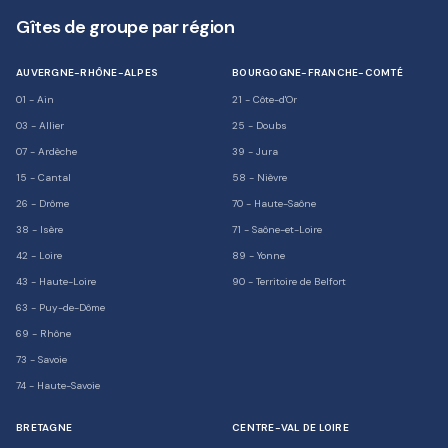
Gîtes de groupe par région
AUVERGNE-RHÔNE-ALPES
BOURGOGNE-FRANCHE-COMTÉ
01
-
Ain
21
-
Côte-d'Or
03
-
Allier
25
-
Doubs
07
-
Ardèche
39
-
Jura
15
-
Cantal
58
-
Nièvre
26
-
Drôme
70
-
Haute-Saône
38
-
Isère
71
-
Saône-et-Loire
42
-
Loire
89
-
Yonne
43
-
Haute-Loire
90
-
Territoire de Belfort
63
-
Puy-de-Dôme
69
-
Rhône
73
-
Savoie
74
-
Haute-Savoie
BRETAGNE
CENTRE-VAL DE LOIRE