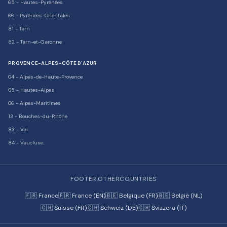
65
-
Hautes-Pyrénées
66
-
Pyrénées-Orientales
81
-
Tarn
82
-
Tarn-et-Garonne
PROVENCE-ALPES-CÔTE D'AZUR
04
-
Alpes-de-Haute-Provence
05
-
Hautes-Alpes
06
-
Alpes-Maritimes
13
-
Bouches-du-Rhône
83
-
Var
84
-
Vaucluse
FOOTER.OTHERCOUNTRIES
🇫🇷 France
🇫🇷 France (EN)
🇧🇪 Belgique (FR)
🇧🇪 België (NL)
🇨🇭 Suisse (FR)
🇨🇭 Schweiz (DE)
🇨🇭 Svizzera (IT)