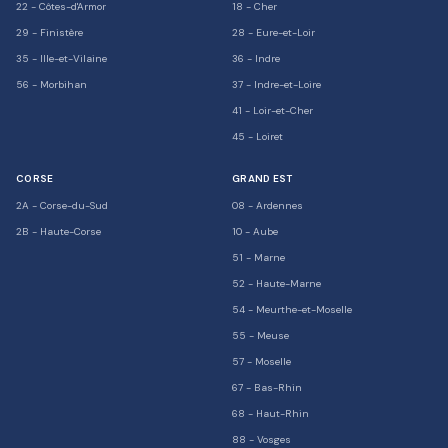
22
-
Côtes-d'Armor
18
-
Cher
29
-
Finistère
28
-
Eure-et-Loir
35
-
Ille-et-Vilaine
36
-
Indre
56
-
Morbihan
37
-
Indre-et-Loire
41
-
Loir-et-Cher
45
-
Loiret
CORSE
GRAND EST
2A
-
Corse-du-Sud
08
-
Ardennes
2B
-
Haute-Corse
10
-
Aube
51
-
Marne
52
-
Haute-Marne
54
-
Meurthe-et-Moselle
55
-
Meuse
57
-
Moselle
67
-
Bas-Rhin
68
-
Haut-Rhin
88
-
Vosges