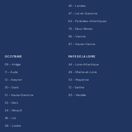
40
-
Landes
47
-
Lot-et-Garonne
64
-
Pyrénées-Atlantiques
79
-
Deux-Sèvres
86
-
Vienne
87
-
Haute-Vienne
OCCITANIE
PAYS DE LA LOIRE
09
-
Ariège
44
-
Loire-Atlantique
11
-
Aude
49
-
Maine-et-Loire
12
-
Aveyron
53
-
Mayenne
30
-
Gard
72
-
Sarthe
31
-
Haute-Garonne
85
-
Vendée
32
-
Gers
34
-
Hérault
46
-
Lot
48
-
Lozère