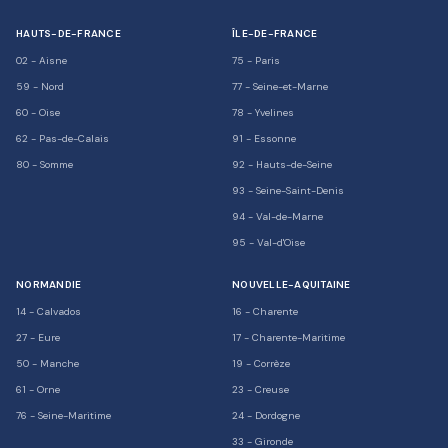
HAUTS-DE-FRANCE
ÎLE-DE-FRANCE
02
-
Aisne
75
-
Paris
59
-
Nord
77
-
Seine-et-Marne
60
-
Oise
78
-
Yvelines
62
-
Pas-de-Calais
91
-
Essonne
80
-
Somme
92
-
Hauts-de-Seine
93
-
Seine-Saint-Denis
94
-
Val-de-Marne
95
-
Val-d'Oise
NORMANDIE
NOUVELLE-AQUITAINE
14
-
Calvados
16
-
Charente
27
-
Eure
17
-
Charente-Maritime
50
-
Manche
19
-
Corrèze
61
-
Orne
23
-
Creuse
76
-
Seine-Maritime
24
-
Dordogne
33
-
Gironde