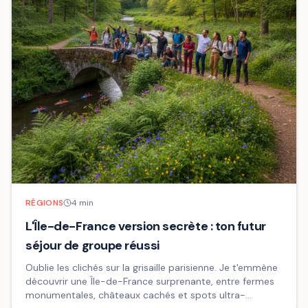
RÉGIONS
4
min
L'Île-de-France version secrète : ton futur
séjour de groupe réussi
Oublie les clichés sur la grisaille parisienne. Je t'emmène
découvrir une Île-de-France surprenante, entre fermes
monumentales, châteaux cachés et spots ultra-