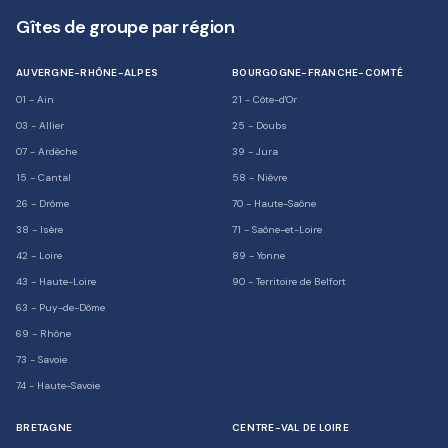
Gîtes de groupe par région
AUVERGNE-RHÔNE-ALPES
BOURGOGNE-FRANCHE-COMTÉ
01
-
Ain
21
-
Côte-d'Or
03
-
Allier
25
-
Doubs
07
-
Ardèche
39
-
Jura
15
-
Cantal
58
-
Nièvre
26
-
Drôme
70
-
Haute-Saône
38
-
Isère
71
-
Saône-et-Loire
42
-
Loire
89
-
Yonne
43
-
Haute-Loire
90
-
Territoire de Belfort
63
-
Puy-de-Dôme
69
-
Rhône
73
-
Savoie
74
-
Haute-Savoie
BRETAGNE
CENTRE-VAL DE LOIRE