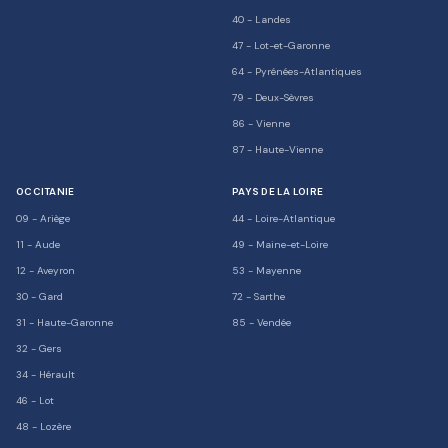
40
-
Landes
47
-
Lot-et-Garonne
64
-
Pyrénées-Atlantiques
79
-
Deux-Sèvres
86
-
Vienne
87
-
Haute-Vienne
OCCITANIE
PAYS DE LA LOIRE
09
-
Ariège
44
-
Loire-Atlantique
11
-
Aude
49
-
Maine-et-Loire
12
-
Aveyron
53
-
Mayenne
30
-
Gard
72
-
Sarthe
31
-
Haute-Garonne
85
-
Vendée
32
-
Gers
34
-
Hérault
46
-
Lot
48
-
Lozère