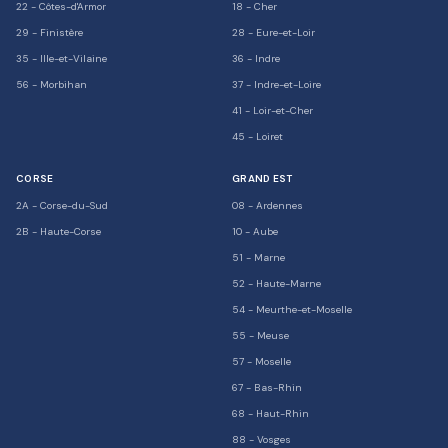
22
-
Côtes-d'Armor
18
-
Cher
29
-
Finistère
28
-
Eure-et-Loir
35
-
Ille-et-Vilaine
36
-
Indre
56
-
Morbihan
37
-
Indre-et-Loire
41
-
Loir-et-Cher
45
-
Loiret
CORSE
GRAND EST
2A
-
Corse-du-Sud
08
-
Ardennes
2B
-
Haute-Corse
10
-
Aube
51
-
Marne
52
-
Haute-Marne
54
-
Meurthe-et-Moselle
55
-
Meuse
57
-
Moselle
67
-
Bas-Rhin
68
-
Haut-Rhin
88
-
Vosges