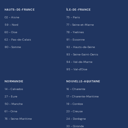
HAUTS-DE-FRANCE
ÎLE-DE-FRANCE
02
-
Aisne
75
-
Paris
59
-
Nord
77
-
Seine-et-Marne
60
-
Oise
78
-
Yvelines
62
-
Pas-de-Calais
91
-
Essonne
80
-
Somme
92
-
Hauts-de-Seine
93
-
Seine-Saint-Denis
94
-
Val-de-Marne
95
-
Val-d'Oise
NORMANDIE
NOUVELLE-AQUITAINE
14
-
Calvados
16
-
Charente
27
-
Eure
17
-
Charente-Maritime
50
-
Manche
19
-
Corrèze
61
-
Orne
23
-
Creuse
76
-
Seine-Maritime
24
-
Dordogne
33
-
Gironde