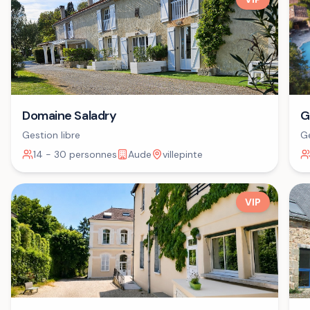
Domaine Saladry
G
Gestion libre
Ge
14 - 30 personnes
Aude
villepinte
VIP