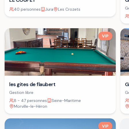
LE COUPET
G
Ge
40 personnes
Jura
Les Crozets
VIP
G
les gites de flaubert
Ge
Gestion libre
8 - 47 personnes
Seine-Maritime
Morville-le-Héron
VIP