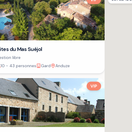
ites du Mas Suéjol
stion libre
10 - 43 personnes
Gard
Anduze
VIP