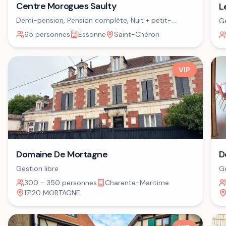
Centre Morogues Saulty
L
Demi-pension, Pension complète, Nuit + petit-
Ge
déjeuner
65 personnes
Essonne
Saint-Chéron
VIP
Domaine De Mortagne
D
Gestion libre
Ge
300 - 350 personnes
Charente-Maritime
17120 MORTAGNE