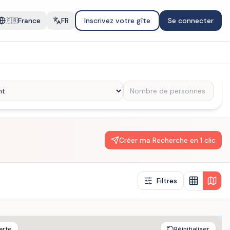
France
FR
Inscrivez votre gîte
Se connecter
🇫🇷
Créer ma Recherche en 1 clic
Filtres
arte
Réinitialiser