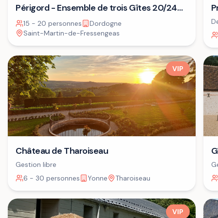
P
Périgord - Ensemble de trois Gîtes 20/24
A
personnes⁷
De
15 - 20 personnes
Dordogne
dé
Saint-Martin-de-Fressengeas
VIP
G
Château de Tharoiseau
Ge
Gestion libre
6 - 30 personnes
Yonne
Tharoiseau
VIP