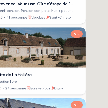
rovence-Vaucluse: Gîte d'étape de l'
SPA
mi-pension, Pension complète, Nuit + petit-
jeuner
6 - 41 personnes
Vaucluse
Saint-Christol
VIP
îte de La Hallière
stion libre
1 - 27 personnes
Eure-et-Loir
Digny
VIP