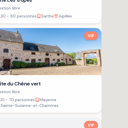
îte Les tropes
stion libre
30 - 80 personnes
Sarthe
Jupilles
VIP
îte du Chêne vert
stion libre
10 - 70 personnes
Mayenne
Sainte-Suzanne-et-Chammes
VIP