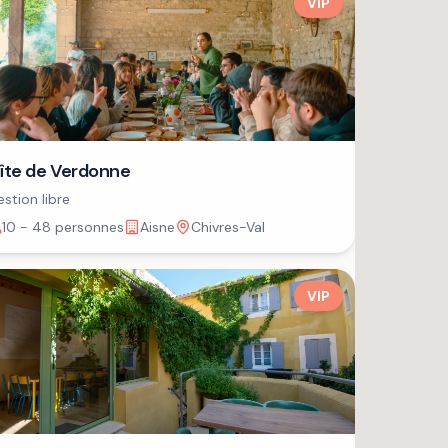
VIP
îte de Verdonne
stion libre
10 - 48 personnes
Aisne
Chivres-Val
VIP