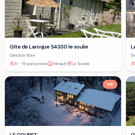
Gîte de Laroque 34330 le soulie
L
Gestion libre
De
+ 
5 - 15 personnes
Hérault
Le Soulié
VIP