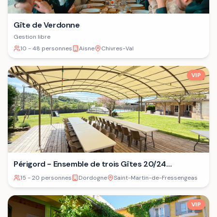
Gîte de Verdonne
Gestion libre
10 - 48 personnes
Aisne
Chivres-Val
VIP
Périgord - Ensemble de trois Gîtes 20/24
personnes⁷
15 - 20 personnes
Dordogne
Saint-Martin-de-Fressengeas
VIP