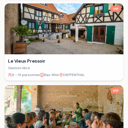
VIP
Le Vieux Pressoir
Gestion libre
6 - 15 personnes
Bas-Rhin
DIEFFENTHAL
VIP