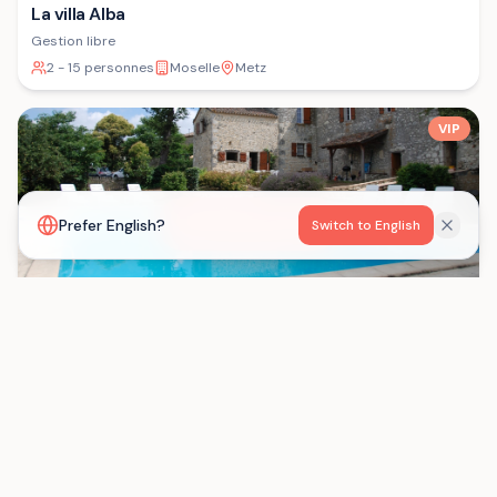
La villa Alba
Gestion libre
2 - 15 personnes
Moselle
Metz
VIP
Voir la carte
Prefer English?
Switch to English
Les Gîtes de Born
Gestion libre
15 - 29 personnes
Lot-et-Garonne
Saint-Eutrope-de-Born
Chargement...