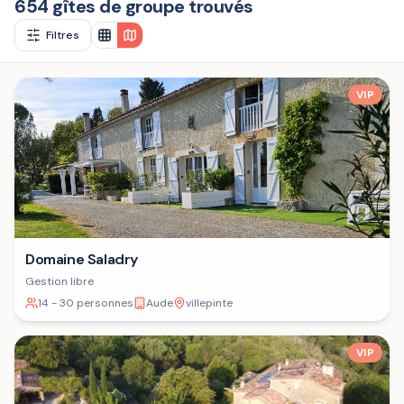
654 gîtes de groupe trouvés
Filtres
VIP
Domaine Saladry
Gestion libre
14 - 30 personnes
Aude
villepinte
VIP