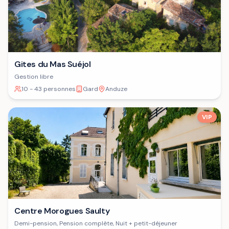
Gites du Mas Suéjol
Gestion libre
10 - 43 personnes
Gard
Anduze
VIP
Centre Morogues Saulty
Demi-pension, Pension complète, Nuit + petit-déjeuner