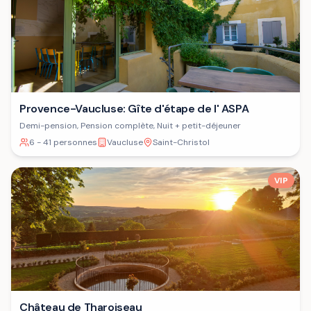
Provence-Vaucluse: Gîte d'étape de l' ASPA
Demi-pension, Pension complète, Nuit + petit-déjeuner
6 - 41 personnes
Vaucluse
Saint-Christol
VIP
Château de Tharoiseau