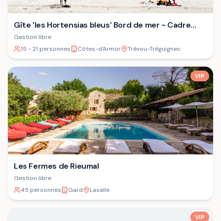
Gîte 'les Hortensias bleus' Bord de mer - Cadre
verdoyant - Plage
Gestion libre
15 - 21 personnes
Côtes-d'Armor
Trévou-Tréguignec
VIP
Les Fermes de Rieumal
Gestion libre
45 personnes
Gard
Lasalle
VIP