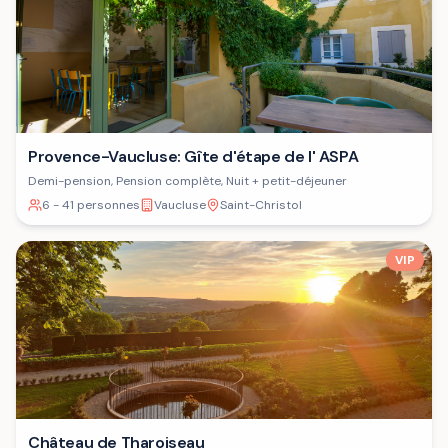
Provence-Vaucluse: Gîte d'étape de l' ASPA
Demi-pension, Pension complète, Nuit + petit-déjeuner
6 - 41 personnes
Vaucluse
Saint-Christol
VIP
Château de Tharoiseau