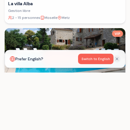
La villa Alba
Gestion libre
2 - 15 personnes
Moselle
Metz
VIP
Voir la carte
Prefer English?
Switch to English
Les Gîtes de Born
Gestion libre
15 - 29 personnes
Lot-et-Garonne
Saint-Eutrope-de-Born
Chargement...