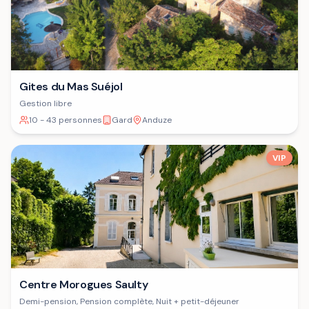
Gites du Mas Suéjol
Gestion libre
10 - 43 personnes
Gard
Anduze
VIP
Centre Morogues Saulty
Demi-pension, Pension complète, Nuit + petit-déjeuner