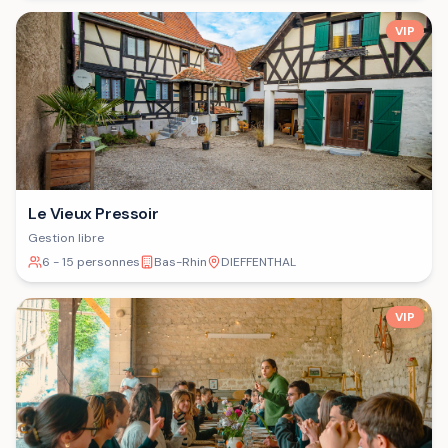
VIP
Le Vieux Pressoir
Gestion libre
6 - 15 personnes
Bas-Rhin
DIEFFENTHAL
VIP