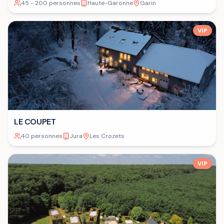
45 - 200 personnes
Haute-Garonne
Garin
VIP
LE COUPET
40 personnes
Jura
Les Crozets
VIP