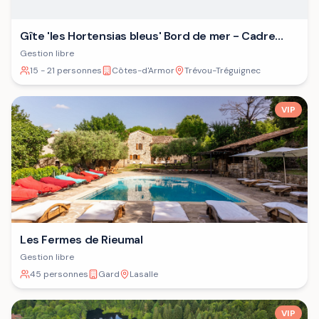
Gîte 'les Hortensias bleus' Bord de mer - Cadre
verdoyant - Plage
Gestion libre
15 - 21 personnes
Côtes-d'Armor
Trévou-Tréguignec
VIP
Les Fermes de Rieumal
Gestion libre
45 personnes
Gard
Lasalle
VIP