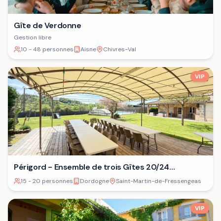
Gîte de Verdonne
Gestion libre
10 - 48 personnes
Aisne
Chivres-Val
VIP
Périgord - Ensemble de trois Gîtes 20/24
personnes⁷
15 - 20 personnes
Dordogne
Saint-Martin-de-Fressengeas
VIP