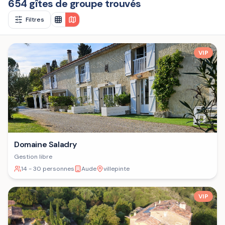
654 gîtes de groupe trouvés
Filtres
VIP
Domaine Saladry
Gestion libre
14 - 30 personnes
Aude
villepinte
VIP