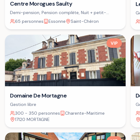
Centre Morogues Saulty
L
Demi-pension, Pension complète, Nuit + petit-
Ge
déjeuner
65 personnes
Essonne
Saint-Chéron
VIP
Domaine De Mortagne
D
Gestion libre
Ge
300 - 350 personnes
Charente-Maritime
17120 MORTAGNE