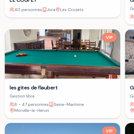
LE COUPET
G
Ge
40 personnes
Jura
Les Crozets
VIP
G
les gites de flaubert
Ge
Gestion libre
8 - 47 personnes
Seine-Maritime
Morville-le-Héron
VIP