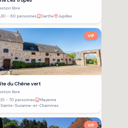
îte Les tropes
stion libre
30 - 80 personnes
Sarthe
Jupilles
VIP
îte du Chêne vert
stion libre
10 - 70 personnes
Mayenne
Sainte-Suzanne-et-Chammes
VIP