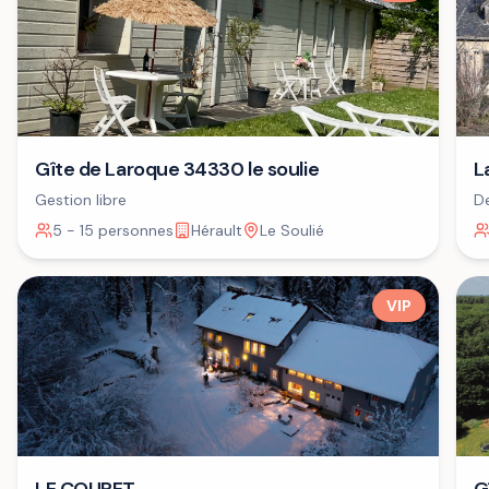
Gîte de Laroque 34330 le soulie
L
Gestion libre
De
+ 
5 - 15 personnes
Hérault
Le Soulié
VIP