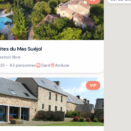
ites du Mas Suéjol
stion libre
10 - 43 personnes
Gard
Anduze
VIP