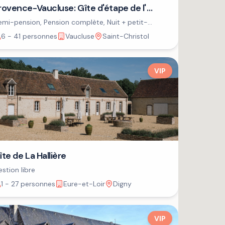
rovence-Vaucluse: Gîte d'étape de l'
SPA
mi-pension, Pension complète, Nuit + petit-
jeuner
6 - 41 personnes
Vaucluse
Saint-Christol
VIP
îte de La Hallière
stion libre
1 - 27 personnes
Eure-et-Loir
Digny
VIP