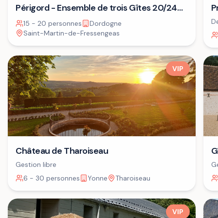
P
Périgord - Ensemble de trois Gîtes 20/24
A
personnes⁷
De
15 - 20 personnes
Dordogne
dé
Saint-Martin-de-Fressengeas
VIP
G
Château de Tharoiseau
Ge
Gestion libre
6 - 30 personnes
Yonne
Tharoiseau
VIP