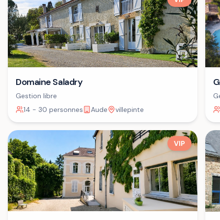
Domaine Saladry
G
Gestion libre
Ge
14 - 30 personnes
Aude
villepinte
VIP