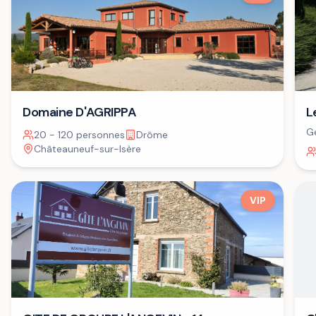
Domaine D'AGRIPPA
L
Ge
20 - 120 personnes
Drôme
Châteauneuf-sur-Isère
VIP