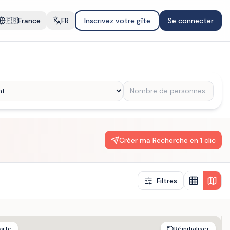
France
FR
Inscrivez votre gîte
Se connecter
🇫🇷
Créer ma Recherche en 1 clic
Filtres
arte
Réinitialiser