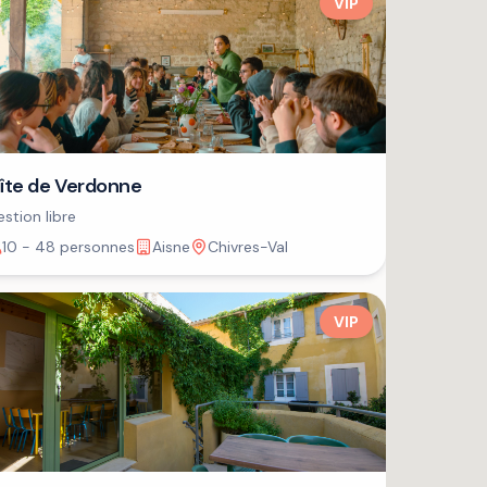
VIP
îte de Verdonne
stion libre
10 - 48 personnes
Aisne
Chivres-Val
VIP