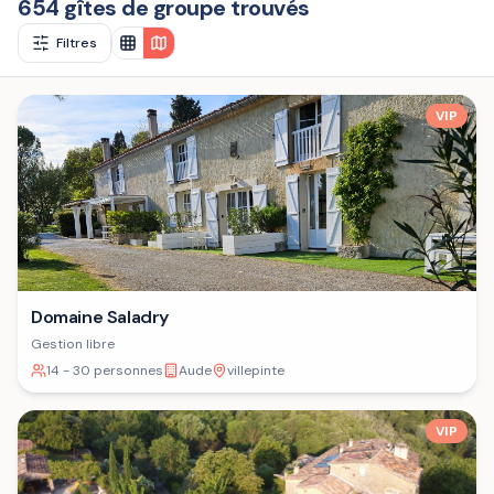
654 gîtes de groupe trouvés
Filtres
VIP
Domaine Saladry
Gestion libre
14 - 30 personnes
Aude
villepinte
VIP