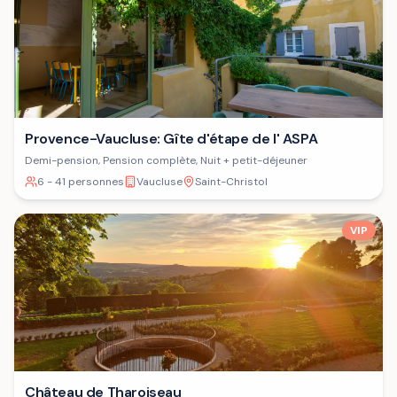
Provence-Vaucluse: Gîte d'étape de l' ASPA
Demi-pension, Pension complète, Nuit + petit-déjeuner
6 - 41 personnes
Vaucluse
Saint-Christol
VIP
Château de Tharoiseau