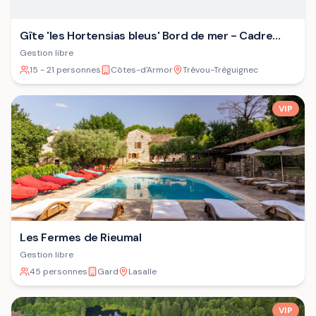
Gîte 'les Hortensias bleus' Bord de mer - Cadre
verdoyant - Plage
Gestion libre
15 - 21 personnes
Côtes-d'Armor
Trévou-Tréguignec
VIP
Les Fermes de Rieumal
Gestion libre
45 personnes
Gard
Lasalle
VIP