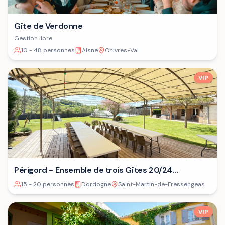
Gîte de Verdonne
Gestion libre
10 - 48 personnes
Aisne
Chivres-Val
VIP
Périgord - Ensemble de trois Gîtes 20/24
personnes⁷
15 - 20 personnes
Dordogne
Saint-Martin-de-Fressengeas
VIP