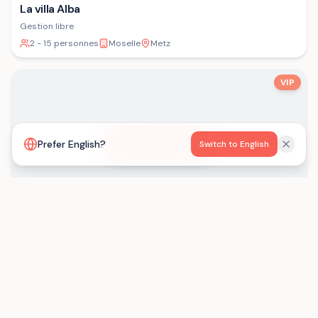
La villa Alba
Gestion libre
2 - 15 personnes
Moselle
Metz
VIP
Voir la carte
Prefer English?
Switch to English
Les Gîtes de Born
Gestion libre
15 - 29 personnes
Lot-et-Garonne
Saint-Eutrope-de-Born
Chargement...