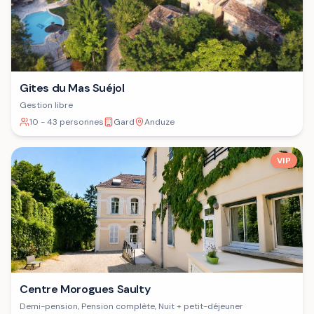
Gites du Mas Suéjol
Gestion libre
10 - 43 personnes
Gard
Anduze
VIP
Centre Morogues Saulty
Demi-pension, Pension complète, Nuit + petit-déjeuner