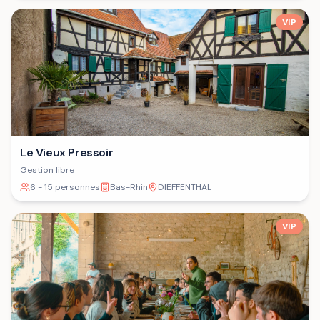
VIP
Le Vieux Pressoir
Gestion libre
6 - 15 personnes
Bas-Rhin
DIEFFENTHAL
VIP