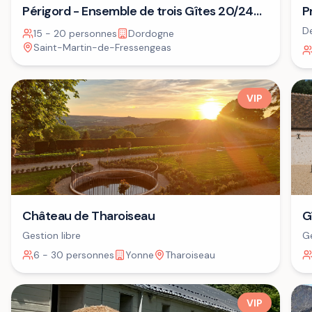
P
Périgord - Ensemble de trois Gîtes 20/24
A
personnes⁷
De
15 - 20 personnes
Dordogne
dé
Saint-Martin-de-Fressengeas
VIP
G
Château de Tharoiseau
Ge
Gestion libre
6 - 30 personnes
Yonne
Tharoiseau
VIP