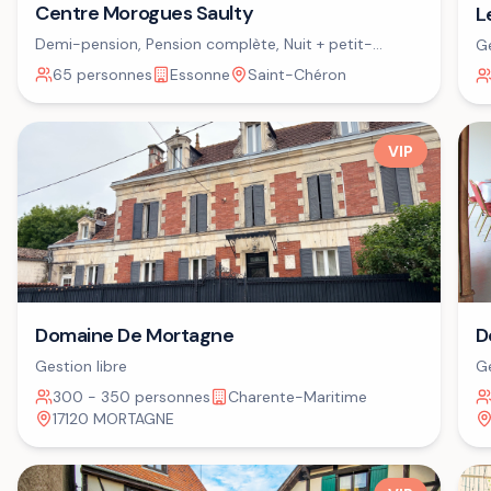
Centre Morogues Saulty
L
Demi-pension, Pension complète, Nuit + petit-
Ge
déjeuner
65 personnes
Essonne
Saint-Chéron
VIP
Domaine De Mortagne
D
Gestion libre
Ge
300 - 350 personnes
Charente-Maritime
17120 MORTAGNE