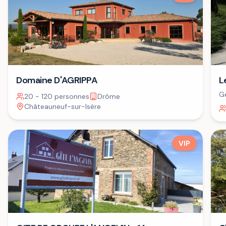
Domaine D'AGRIPPA
L
Ge
20 - 120 personnes
Drôme
Châteauneuf-sur-Isère
VIP