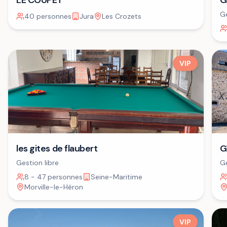
LE COUPET
G
Ge
40 personnes
Jura
Les Crozets
VIP
G
les gites de flaubert
Ge
Gestion libre
8 - 47 personnes
Seine-Maritime
Morville-le-Héron
VIP