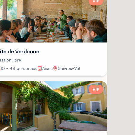
VIP
îte de Verdonne
stion libre
10 - 48 personnes
Aisne
Chivres-Val
VIP