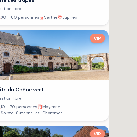
îte Les tropes
stion libre
30 - 80 personnes
Sarthe
Jupilles
VIP
îte du Chêne vert
stion libre
10 - 70 personnes
Mayenne
Sainte-Suzanne-et-Chammes
VIP