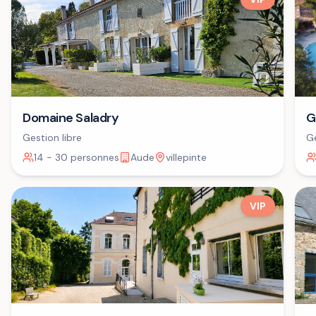
Domaine Saladry
G
Gestion libre
Ge
14 - 30 personnes
Aude
villepinte
VIP