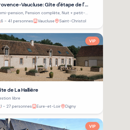
rovence-Vaucluse: Gîte d'étape de l'
SPA
mi-pension, Pension complète, Nuit + petit-
jeuner
6 - 41 personnes
Vaucluse
Saint-Christol
VIP
îte de La Hallière
stion libre
1 - 27 personnes
Eure-et-Loir
Digny
VIP