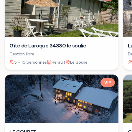
Gîte de Laroque 34330 le soulie
L
Gestion libre
De
+ 
5 - 15 personnes
Hérault
Le Soulié
VIP