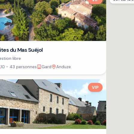
ites du Mas Suéjol
stion libre
10 - 43 personnes
Gard
Anduze
VIP