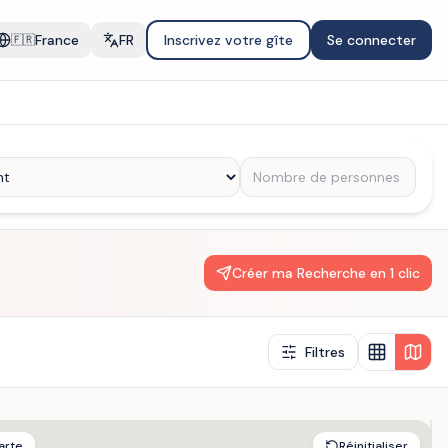
France
FR
Inscrivez votre gîte
Se connecter
🇫🇷
Créer ma Recherche en 1 clic
Filtres
arte
Réinitialiser