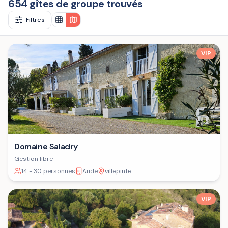
654 gîtes de groupe trouvés
Filtres
VIP
Domaine Saladry
Gestion libre
14 - 30 personnes
Aude
villepinte
VIP