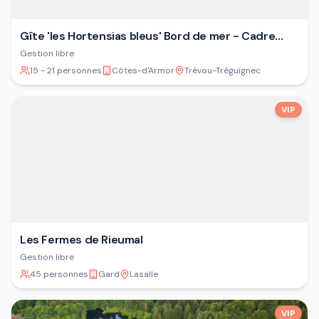
Gîte 'les Hortensias bleus' Bord de mer - Cadre
verdoyant - Plage
Gestion libre
15 - 21 personnes
Côtes-d'Armor
Trévou-Tréguignec
VIP
Les Fermes de Rieumal
Gestion libre
45 personnes
Gard
Lasalle
VIP