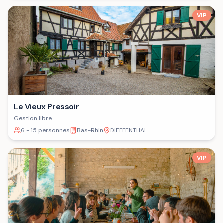
VIP
Le Vieux Pressoir
Gestion libre
6 - 15 personnes
Bas-Rhin
DIEFFENTHAL
VIP