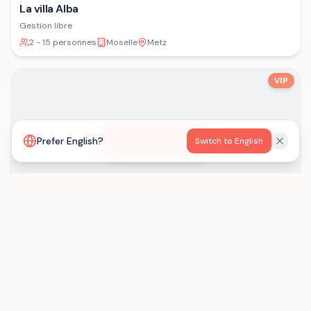
La villa Alba
Gestion libre
2 - 15 personnes
Moselle
Metz
VIP
Voir la carte
Prefer English?
Switch to English
Les Gîtes de Born
Gestion libre
15 - 29 personnes
Lot-et-Garonne
Saint-Eutrope-de-Born
Chargement...