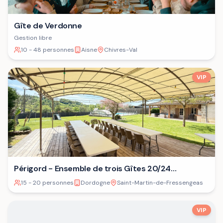
Gîte de Verdonne
Gestion libre
10 - 48 personnes
Aisne
Chivres-Val
VIP
Périgord - Ensemble de trois Gîtes 20/24
personnes⁷
15 - 20 personnes
Dordogne
Saint-Martin-de-Fressengeas
VIP