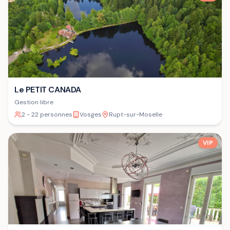
Le PETIT CANADA
Gestion libre
2 - 22 personnes
Vosges
Rupt-sur-Moselle
VIP