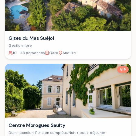
Gites du Mas Suéjol
Gestion libre
10 - 43 personnes
Gard
Anduze
VIP
Centre Morogues Saulty
Demi-pension, Pension complète, Nuit + petit-déjeuner