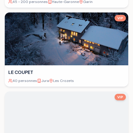
45 - 200 personnes
Haute-Garonne
Garin
VIP
LE COUPET
40 personnes
Jura
Les Crozets
VIP