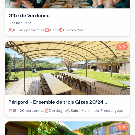
Gîte de Verdonne
Gestion libre
10 - 48 personnes
Aisne
Chivres-Val
VIP
Périgord - Ensemble de trois Gîtes 20/24
personnes⁷
15 - 20 personnes
Dordogne
Saint-Martin-de-Fressengeas
VIP