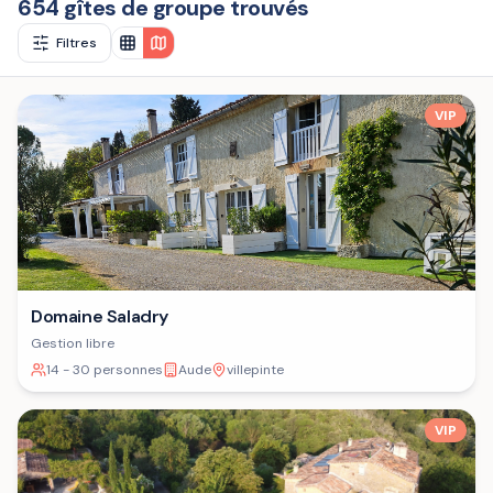
654 gîtes de groupe trouvés
Filtres
VIP
Domaine Saladry
Gestion libre
14 - 30 personnes
Aude
villepinte
VIP