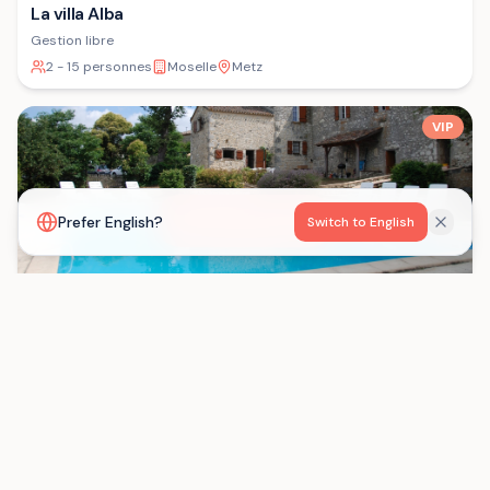
La villa Alba
Gestion libre
2 - 15 personnes
Moselle
Metz
VIP
Voir la carte
Prefer English?
Switch to English
Les Gîtes de Born
Gestion libre
15 - 29 personnes
Lot-et-Garonne
Saint-Eutrope-de-Born
Chargement...