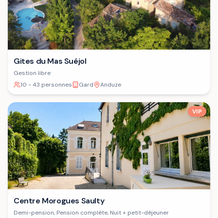
Gites du Mas Suéjol
Gestion libre
10 - 43 personnes
Gard
Anduze
VIP
Centre Morogues Saulty
Demi-pension, Pension complète, Nuit + petit-déjeuner