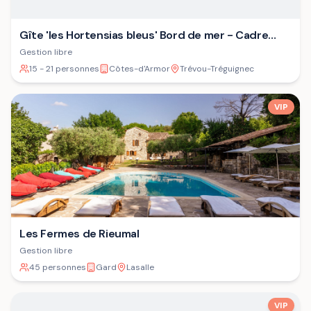
Gîte 'les Hortensias bleus' Bord de mer - Cadre
verdoyant - Plage
Gestion libre
15 - 21 personnes
Côtes-d'Armor
Trévou-Tréguignec
VIP
Les Fermes de Rieumal
Gestion libre
45 personnes
Gard
Lasalle
VIP