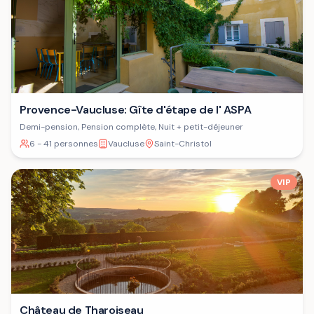
Provence-Vaucluse: Gîte d'étape de l' ASPA
Demi-pension, Pension complète, Nuit + petit-déjeuner
6 - 41 personnes
Vaucluse
Saint-Christol
VIP
Château de Tharoiseau