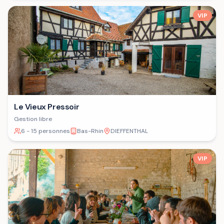
VIP
Le Vieux Pressoir
Gestion libre
6 - 15 personnes
Bas-Rhin
DIEFFENTHAL
VIP