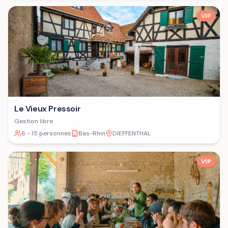
VIP
Le Vieux Pressoir
Gestion libre
6 - 15 personnes
Bas-Rhin
DIEFFENTHAL
VIP