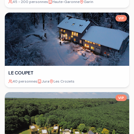
45 - 200 personnes
Haute-Garonne
Garin
VIP
LE COUPET
40 personnes
Jura
Les Crozets
VIP