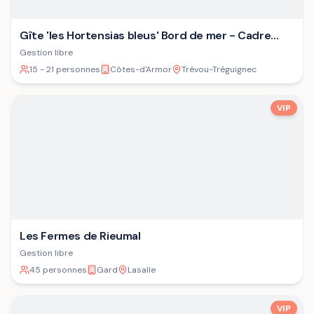
Gîte 'les Hortensias bleus' Bord de mer - Cadre
verdoyant - Plage
Gestion libre
15 - 21 personnes
Côtes-d'Armor
Trévou-Tréguignec
VIP
Les Fermes de Rieumal
Gestion libre
45 personnes
Gard
Lasalle
VIP