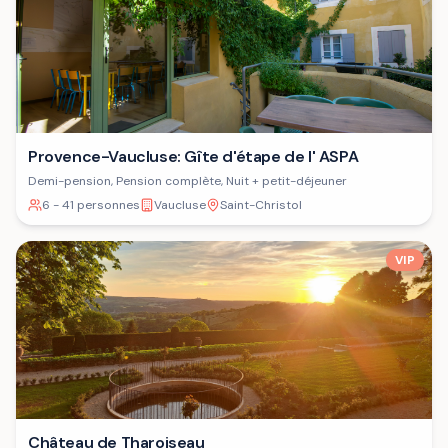
Provence-Vaucluse: Gîte d'étape de l' ASPA
Demi-pension, Pension complète, Nuit + petit-déjeuner
6 - 41 personnes
Vaucluse
Saint-Christol
VIP
Château de Tharoiseau