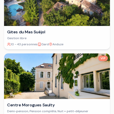
Gites du Mas Suéjol
Gestion libre
10 - 43 personnes
Gard
Anduze
VIP
Centre Morogues Saulty
Demi-pension, Pension complète, Nuit + petit-déjeuner