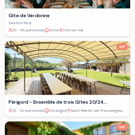
Gîte de Verdonne
Gestion libre
10 - 48 personnes
Aisne
Chivres-Val
VIP
Périgord - Ensemble de trois Gîtes 20/24
personnes⁷
15 - 20 personnes
Dordogne
Saint-Martin-de-Fressengeas
VIP