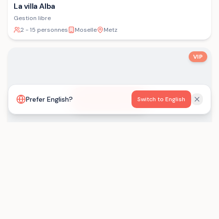
La villa Alba
Gestion libre
2 - 15 personnes
Moselle
Metz
VIP
Voir la carte
Prefer English?
Switch to English
Les Gîtes de Born
Gestion libre
15 - 29 personnes
Lot-et-Garonne
Saint-Eutrope-de-Born
Chargement...