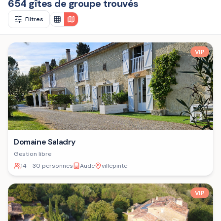
654 gîtes de groupe trouvés
Filtres
VIP
Domaine Saladry
Gestion libre
14 - 30 personnes
Aude
villepinte
VIP