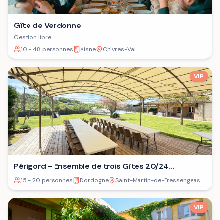
Gîte de Verdonne
Gestion libre
10 - 48 personnes
Aisne
Chivres-Val
VIP
Périgord - Ensemble de trois Gîtes 20/24
personnes⁷
15 - 20 personnes
Dordogne
Saint-Martin-de-Fressengeas
VIP