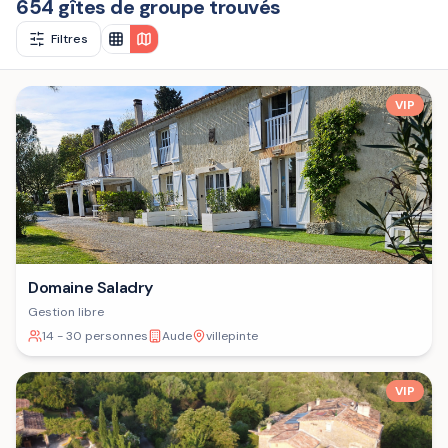
654 gîtes de groupe trouvés
Filtres
VIP
Domaine Saladry
Gestion libre
14 - 30 personnes
Aude
villepinte
VIP