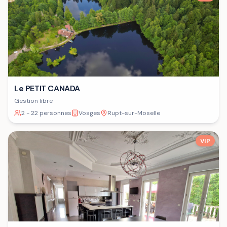
Le PETIT CANADA
Gestion libre
2 - 22 personnes
Vosges
Rupt-sur-Moselle
VIP