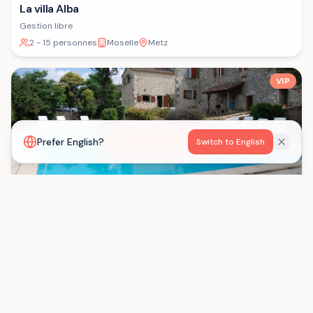
La villa Alba
Gestion libre
2 - 15 personnes
Moselle
Metz
VIP
Voir la carte
Prefer English?
Switch to English
Les Gîtes de Born
Gestion libre
15 - 29 personnes
Lot-et-Garonne
Saint-Eutrope-de-Born
Chargement...