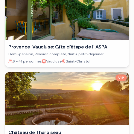
Provence-Vaucluse: Gîte d'étape de l' ASPA
Demi-pension, Pension complète, Nuit + petit-déjeuner
6 - 41 personnes
Vaucluse
Saint-Christol
VIP
Château de Tharoiseau