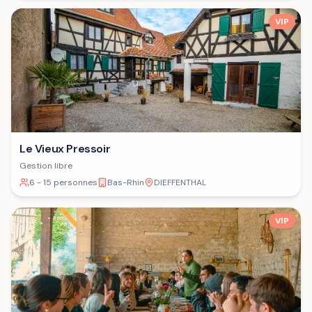
VIP
Le Vieux Pressoir
Gestion libre
6 - 15 personnes
Bas-Rhin
DIEFFENTHAL
VIP