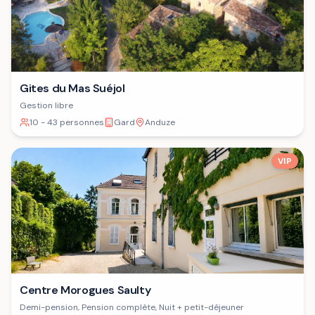
Gites du Mas Suéjol
Gestion libre
10 - 43 personnes
Gard
Anduze
VIP
Centre Morogues Saulty
Demi-pension, Pension complète, Nuit + petit-déjeuner