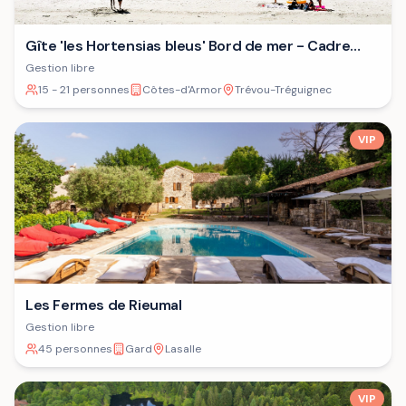
Gîte 'les Hortensias bleus' Bord de mer - Cadre
verdoyant - Plage
Gestion libre
15 - 21 personnes
Côtes-d'Armor
Trévou-Tréguignec
VIP
Les Fermes de Rieumal
Gestion libre
45 personnes
Gard
Lasalle
VIP