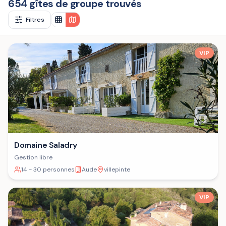
654 gîtes de groupe trouvés
Filtres
VIP
Domaine Saladry
Gestion libre
14 - 30 personnes
Aude
villepinte
VIP