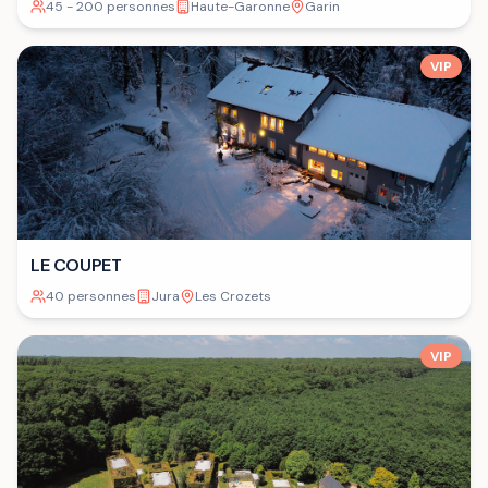
45 - 200 personnes
Haute-Garonne
Garin
VIP
LE COUPET
40 personnes
Jura
Les Crozets
VIP