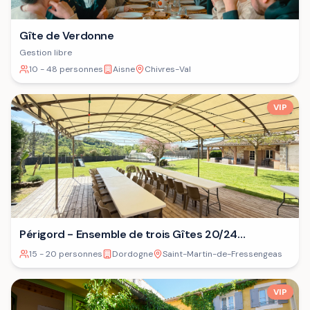
Gîte de Verdonne
Gestion libre
10 - 48 personnes
Aisne
Chivres-Val
VIP
Périgord - Ensemble de trois Gîtes 20/24
personnes⁷
15 - 20 personnes
Dordogne
Saint-Martin-de-Fressengeas
VIP