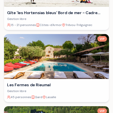
Gîte 'les Hortensias bleus' Bord de mer - Cadre
verdoyant - Plage
Gestion libre
15 - 21 personnes
Côtes-d'Armor
Trévou-Tréguignec
VIP
Les Fermes de Rieumal
Gestion libre
45 personnes
Gard
Lasalle
VIP