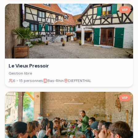
VIP
Le Vieux Pressoir
Gestion libre
6 - 15 personnes
Bas-Rhin
DIEFFENTHAL
VIP