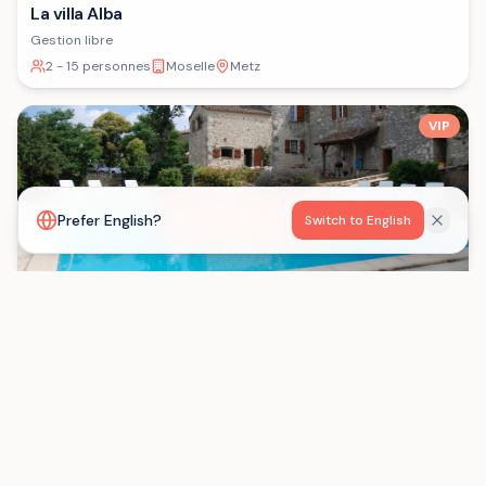
La villa Alba
Gestion libre
2 - 15 personnes
Moselle
Metz
VIP
Voir la carte
Prefer English?
Switch to English
Les Gîtes de Born
Gestion libre
15 - 29 personnes
Lot-et-Garonne
Saint-Eutrope-de-Born
Chargement...