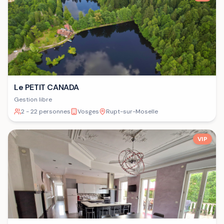
Le PETIT CANADA
Gestion libre
2 - 22 personnes
Vosges
Rupt-sur-Moselle
VIP