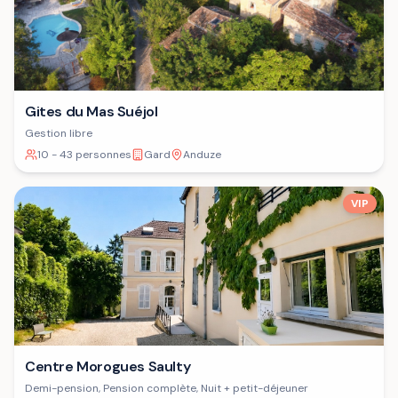
Gites du Mas Suéjol
Gestion libre
10 - 43 personnes
Gard
Anduze
VIP
Centre Morogues Saulty
Demi-pension, Pension complète, Nuit + petit-déjeuner