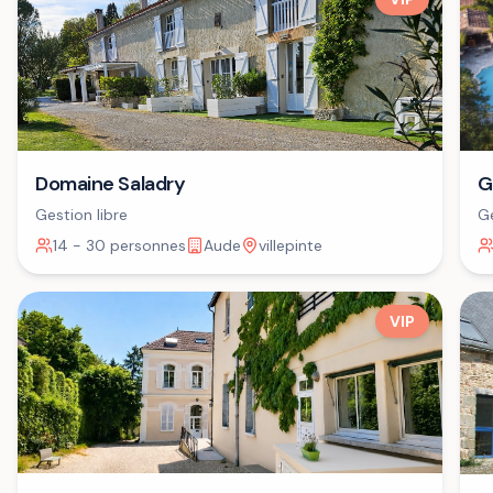
Domaine Saladry
G
Gestion libre
Ge
14 - 30 personnes
Aude
villepinte
VIP