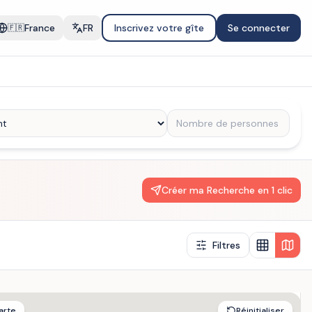
France
FR
Inscrivez votre gîte
Se connecter
🇫🇷
Créer ma Recherche en 1 clic
Filtres
arte
Réinitialiser