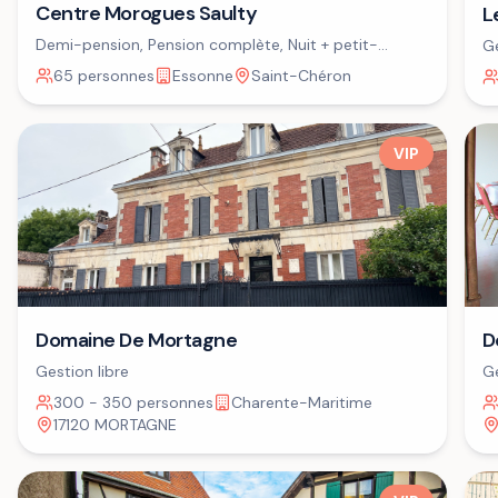
Centre Morogues Saulty
L
Demi-pension, Pension complète, Nuit + petit-
Ge
déjeuner
65 personnes
Essonne
Saint-Chéron
VIP
Domaine De Mortagne
D
Gestion libre
Ge
300 - 350 personnes
Charente-Maritime
17120 MORTAGNE