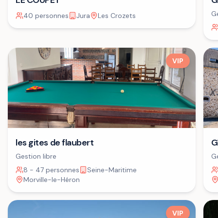
LE COUPET
G
Ge
40 personnes
Jura
Les Crozets
VIP
G
les gites de flaubert
Ge
Gestion libre
8 - 47 personnes
Seine-Maritime
Morville-le-Héron
VIP