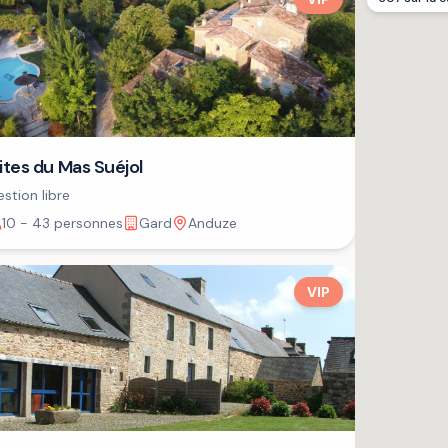
ites du Mas Suéjol
stion libre
10 - 43 personnes
Gard
Anduze
VIP