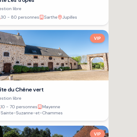
îte Les tropes
stion libre
30 - 80 personnes
Sarthe
Jupilles
VIP
îte du Chêne vert
stion libre
10 - 70 personnes
Mayenne
Sainte-Suzanne-et-Chammes
VIP