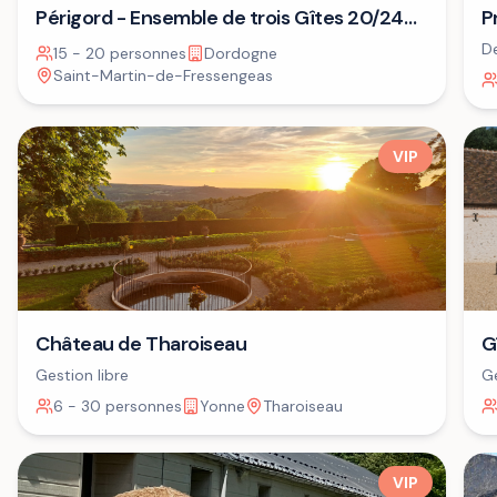
P
Périgord - Ensemble de trois Gîtes 20/24
A
personnes⁷
De
15 - 20 personnes
Dordogne
dé
Saint-Martin-de-Fressengeas
VIP
G
Château de Tharoiseau
Ge
Gestion libre
6 - 30 personnes
Yonne
Tharoiseau
VIP