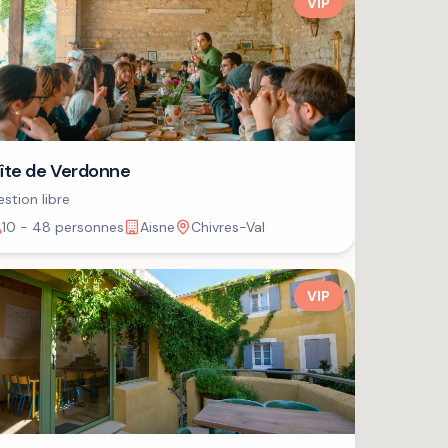
VIP
îte de Verdonne
stion libre
10 - 48 personnes
Aisne
Chivres-Val
VIP