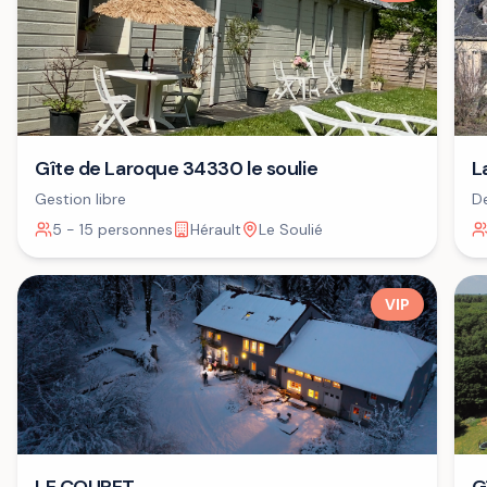
Gîte de Laroque 34330 le soulie
L
Gestion libre
De
+ 
5 - 15 personnes
Hérault
Le Soulié
VIP