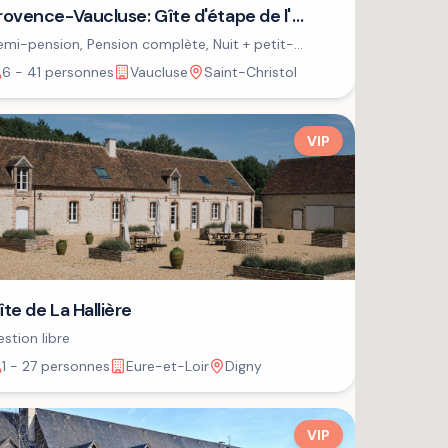
rovence-Vaucluse: Gîte d'étape de l'
SPA
mi-pension, Pension complète, Nuit + petit-
jeuner
6 - 41 personnes
Vaucluse
Saint-Christol
VIP
îte de La Hallière
stion libre
1 - 27 personnes
Eure-et-Loir
Digny
VIP