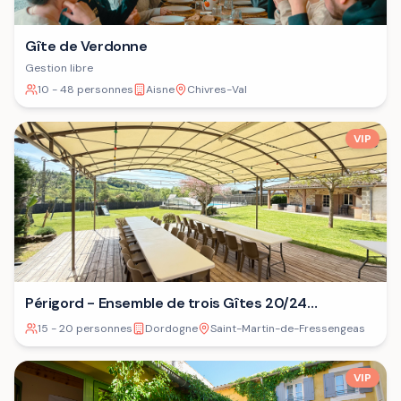
Gîte de Verdonne
Gestion libre
10 - 48 personnes
Aisne
Chivres-Val
VIP
Périgord - Ensemble de trois Gîtes 20/24
personnes⁷
15 - 20 personnes
Dordogne
Saint-Martin-de-Fressengeas
VIP