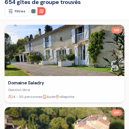
654 gîtes de groupe trouvés
Filtres
VIP
Domaine Saladry
Gestion libre
14 - 30 personnes
Aude
villepinte
VIP