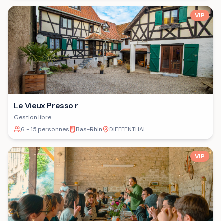
VIP
Le Vieux Pressoir
Gestion libre
6 - 15 personnes
Bas-Rhin
DIEFFENTHAL
VIP