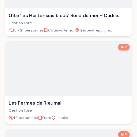
Gîte 'les Hortensias bleus' Bord de mer - Cadre
verdoyant - Plage
Gestion libre
15 - 21 personnes
Côtes-d'Armor
Trévou-Tréguignec
VIP
Les Fermes de Rieumal
Gestion libre
45 personnes
Gard
Lasalle
VIP