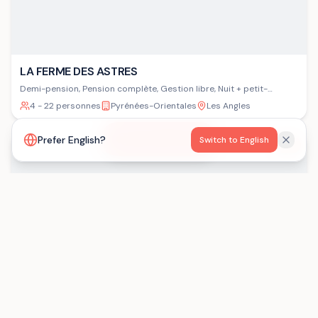
LA FERME DES ASTRES
Demi-pension, Pension complète, Gestion libre, Nuit + petit-
déjeuner
4 - 22 personnes
Pyrénées-Orientales
Les Angles
Voir la carte
Prefer English?
Switch to English
VIP
La villa du Vent du Large
Gestion libre
1 - 13 personnes
Finistère
Sibiril