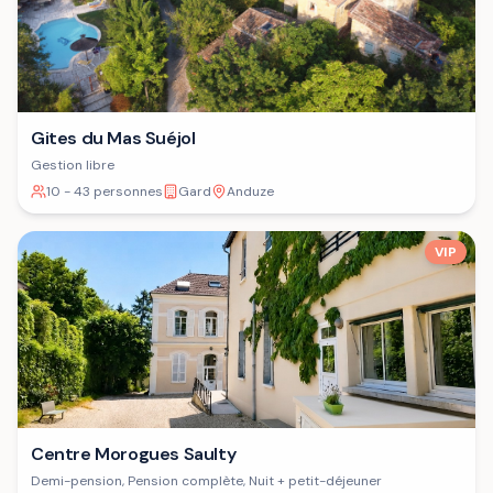
Gites du Mas Suéjol
Gestion libre
10 - 43 personnes
Gard
Anduze
VIP
Centre Morogues Saulty
Demi-pension, Pension complète, Nuit + petit-déjeuner