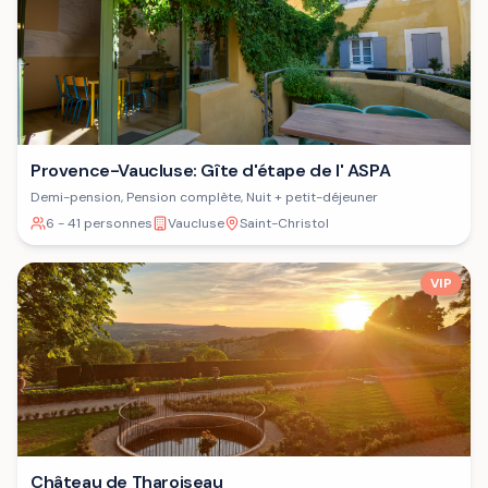
Provence-Vaucluse: Gîte d'étape de l' ASPA
Demi-pension, Pension complète, Nuit + petit-déjeuner
6 - 41 personnes
Vaucluse
Saint-Christol
VIP
Château de Tharoiseau