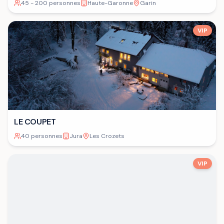
45 - 200 personnes
Haute-Garonne
Garin
VIP
LE COUPET
40 personnes
Jura
Les Crozets
VIP