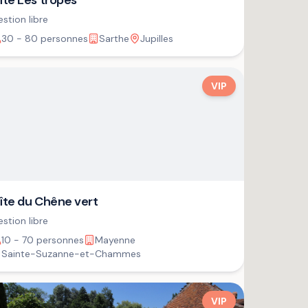
îte Les tropes
stion libre
30 - 80 personnes
Sarthe
Jupilles
VIP
îte du Chêne vert
stion libre
10 - 70 personnes
Mayenne
Sainte-Suzanne-et-Chammes
VIP