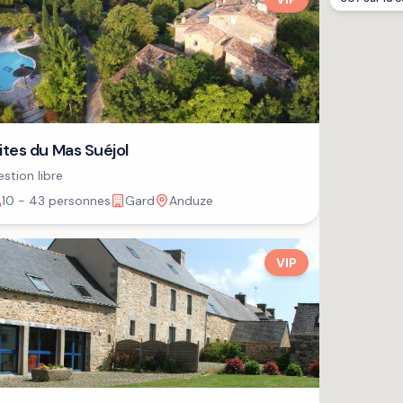
ites du Mas Suéjol
stion libre
10 - 43 personnes
Gard
Anduze
VIP