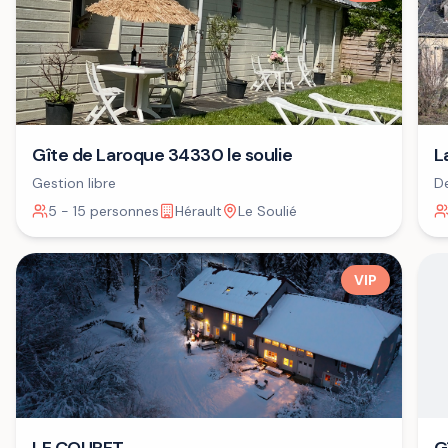
Gîte de Laroque 34330 le soulie
L
Gestion libre
De
+ 
5 - 15 personnes
Hérault
Le Soulié
VIP