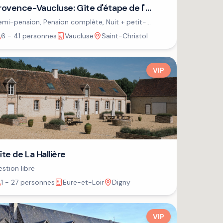
rovence-Vaucluse: Gîte d'étape de l'
SPA
mi-pension, Pension complète, Nuit + petit-
jeuner
6 - 41 personnes
Vaucluse
Saint-Christol
VIP
îte de La Hallière
stion libre
1 - 27 personnes
Eure-et-Loir
Digny
VIP