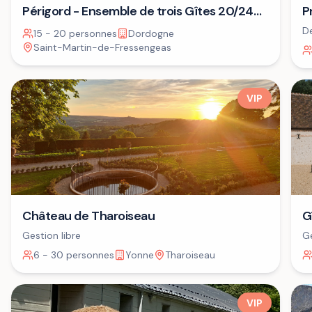
P
Périgord - Ensemble de trois Gîtes 20/24
A
personnes⁷
De
15 - 20 personnes
Dordogne
dé
Saint-Martin-de-Fressengeas
VIP
G
Château de Tharoiseau
Ge
Gestion libre
6 - 30 personnes
Yonne
Tharoiseau
VIP