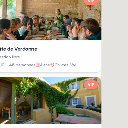
VIP
îte de Verdonne
stion libre
10 - 48 personnes
Aisne
Chivres-Val
VIP