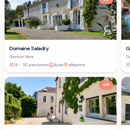
Domaine Saladry
G
Gestion libre
Ge
14 - 30 personnes
Aude
villepinte
VIP