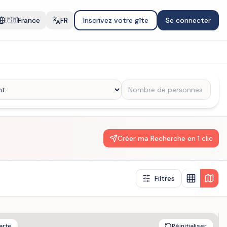
France
FR
Inscrivez votre gîte
Se connecter
🇫🇷
Créer ma Recherche en 1 clic
Filtres
arte
Réinitialiser