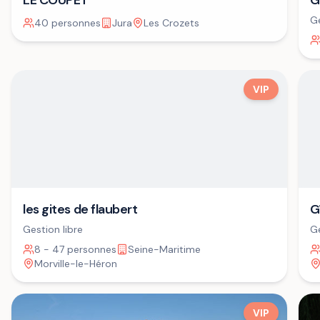
LE COUPET
G
Ge
40 personnes
Jura
Les Crozets
VIP
G
les gites de flaubert
Ge
Gestion libre
8 - 47 personnes
Seine-Maritime
Morville-le-Héron
VIP