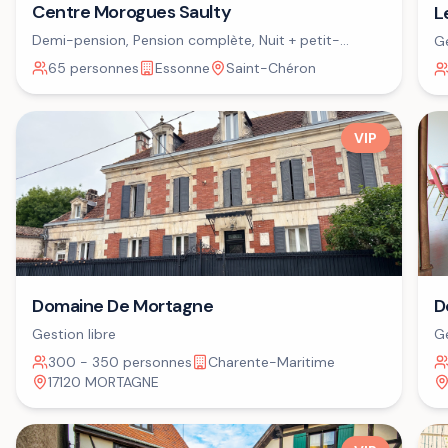
Centre Morogues Saulty
L
Demi-pension, Pension complète, Nuit + petit-
Ge
déjeuner
65 personnes
Essonne
Saint-Chéron
VIP
Domaine De Mortagne
D
Gestion libre
Ge
300 - 350 personnes
Charente-Maritime
17120 MORTAGNE