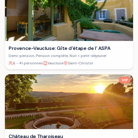
Provence-Vaucluse: Gîte d'étape de l' ASPA
Demi-pension, Pension complète, Nuit + petit-déjeuner
6 - 41 personnes
Vaucluse
Saint-Christol
VIP
Château de Tharoiseau