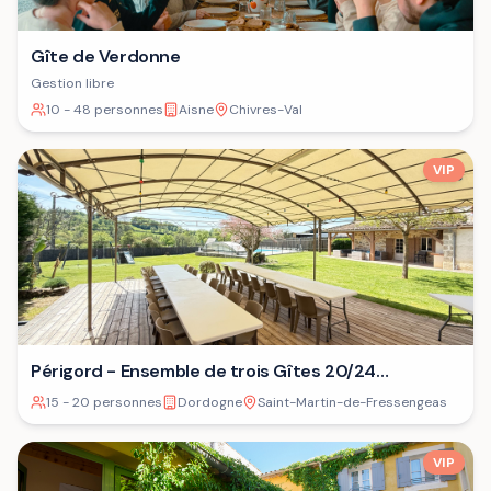
Gîte de Verdonne
Gestion libre
10 - 48 personnes
Aisne
Chivres-Val
VIP
Périgord - Ensemble de trois Gîtes 20/24
personnes⁷
15 - 20 personnes
Dordogne
Saint-Martin-de-Fressengeas
VIP