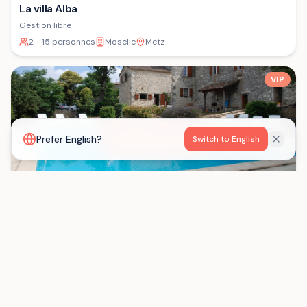
La villa Alba
Gestion libre
2 - 15 personnes
Moselle
Metz
VIP
Voir la carte
Prefer English?
Switch to English
Les Gîtes de Born
Gestion libre
15 - 29 personnes
Lot-et-Garonne
Saint-Eutrope-de-Born
Chargement...