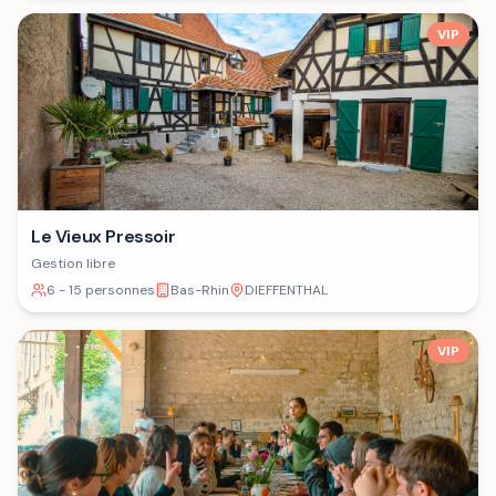
VIP
Le Vieux Pressoir
Gestion libre
6 - 15 personnes
Bas-Rhin
DIEFFENTHAL
VIP