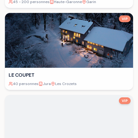
45 - 200 personnes
Haute-Garonne
Garin
VIP
LE COUPET
40 personnes
Jura
Les Crozets
VIP