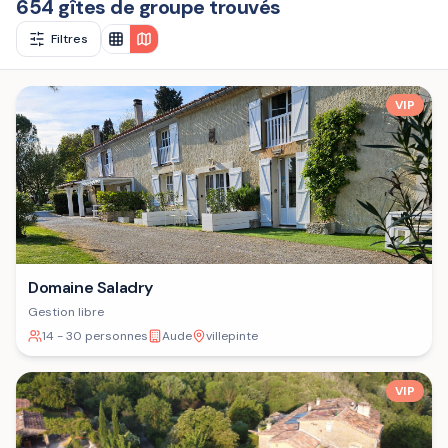
654 gîtes de groupe trouvés
Filtres
VIP
Domaine Saladry
Gestion libre
14 - 30 personnes
Aude
villepinte
VIP