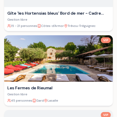
Gîte 'les Hortensias bleus' Bord de mer - Cadre
verdoyant - Plage
Gestion libre
15 - 21 personnes
Côtes-d'Armor
Trévou-Tréguignec
VIP
Les Fermes de Rieumal
Gestion libre
45 personnes
Gard
Lasalle
VIP