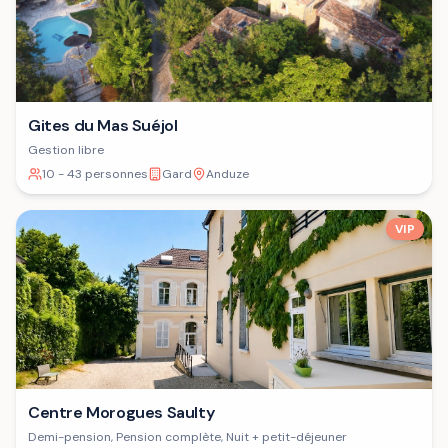
Gites du Mas Suéjol
Gestion libre
10 - 43 personnes
Gard
Anduze
VIP
Centre Morogues Saulty
Demi-pension, Pension complète, Nuit + petit-déjeuner