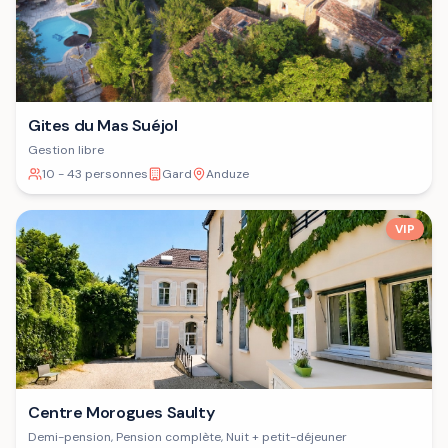
Gites du Mas Suéjol
Gestion libre
10 - 43 personnes
Gard
Anduze
VIP
Centre Morogues Saulty
Demi-pension, Pension complète, Nuit + petit-déjeuner