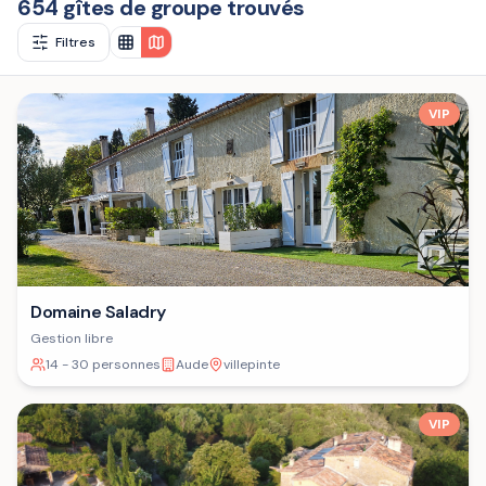
654 gîtes de groupe trouvés
Filtres
VIP
Domaine Saladry
Gestion libre
14 - 30 personnes
Aude
villepinte
VIP