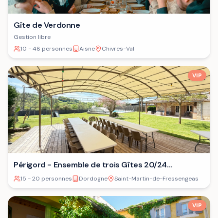
Gîte de Verdonne
Gestion libre
10 - 48 personnes
Aisne
Chivres-Val
VIP
Périgord - Ensemble de trois Gîtes 20/24
personnes⁷
15 - 20 personnes
Dordogne
Saint-Martin-de-Fressengeas
VIP