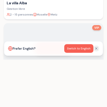
La villa Alba
Gestion libre
2 - 15 personnes
Moselle
Metz
VIP
Voir la carte
Prefer English?
Switch to English
Les Gîtes de Born
Gestion libre
15 - 29 personnes
Lot-et-Garonne
Saint-Eutrope-de-Born
Chargement...