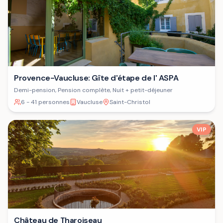
Provence-Vaucluse: Gîte d'étape de l' ASPA
Demi-pension, Pension complète, Nuit + petit-déjeuner
6 - 41 personnes
Vaucluse
Saint-Christol
VIP
Château de Tharoiseau