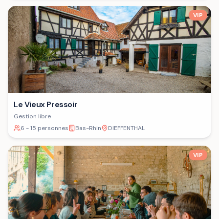
VIP
Le Vieux Pressoir
Gestion libre
6 - 15 personnes
Bas-Rhin
DIEFFENTHAL
VIP