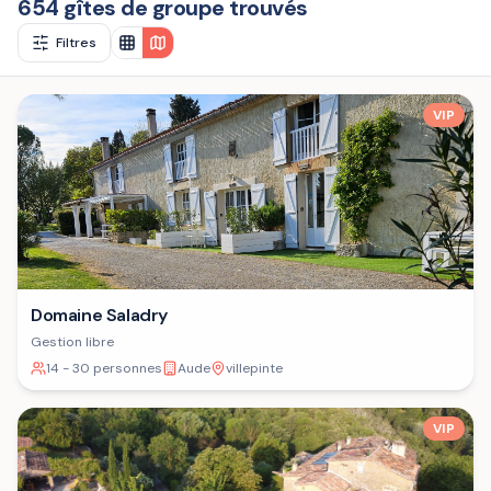
654 gîtes de groupe trouvés
Filtres
VIP
Domaine Saladry
Gestion libre
14 - 30 personnes
Aude
villepinte
VIP