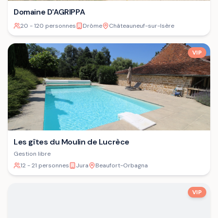
Domaine D'AGRIPPA
20 - 120 personnes
Drôme
Châteauneuf-sur-Isère
VIP
Les gîtes du Moulin de Lucrèce
Gestion libre
12 - 21 personnes
Jura
Beaufort-Orbagna
VIP