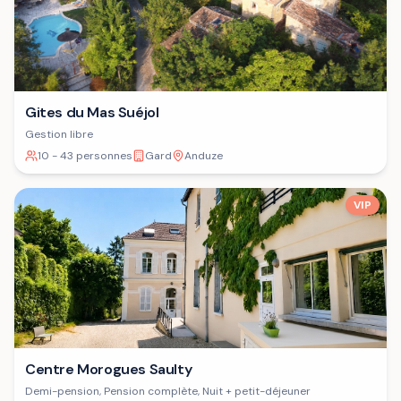
Gites du Mas Suéjol
Gestion libre
10 - 43 personnes
Gard
Anduze
VIP
Centre Morogues Saulty
Demi-pension, Pension complète, Nuit + petit-déjeuner