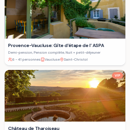
Provence-Vaucluse: Gîte d'étape de l' ASPA
Demi-pension, Pension complète, Nuit + petit-déjeuner
6 - 41 personnes
Vaucluse
Saint-Christol
VIP
Château de Tharoiseau