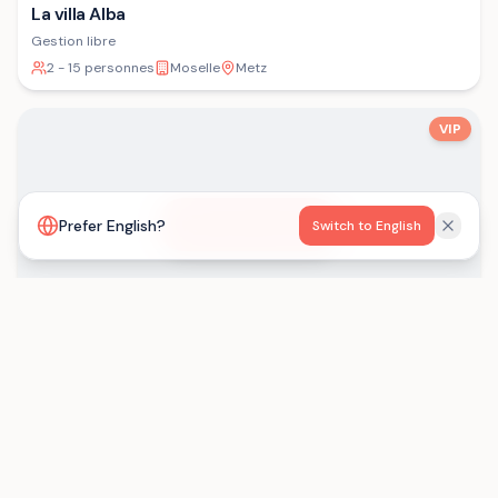
La villa Alba
Gestion libre
2 - 15 personnes
Moselle
Metz
VIP
Voir la carte
Prefer English?
Switch to English
Les Gîtes de Born
Gestion libre
15 - 29 personnes
Lot-et-Garonne
Saint-Eutrope-de-Born
Chargement...