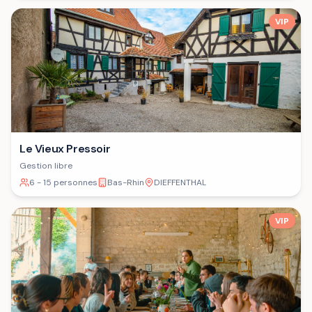
VIP
Le Vieux Pressoir
Gestion libre
6 - 15 personnes
Bas-Rhin
DIEFFENTHAL
VIP