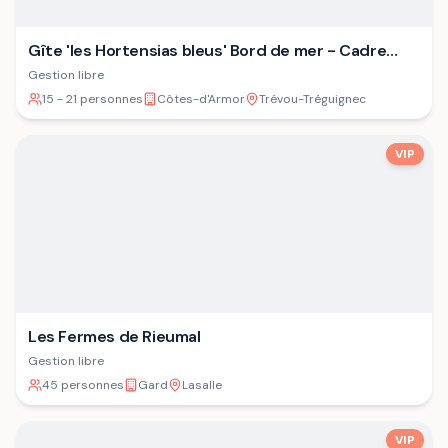
Gîte 'les Hortensias bleus' Bord de mer - Cadre
verdoyant - Plage
Gestion libre
15 - 21 personnes
Côtes-d'Armor
Trévou-Tréguignec
VIP
Les Fermes de Rieumal
Gestion libre
45 personnes
Gard
Lasalle
VIP