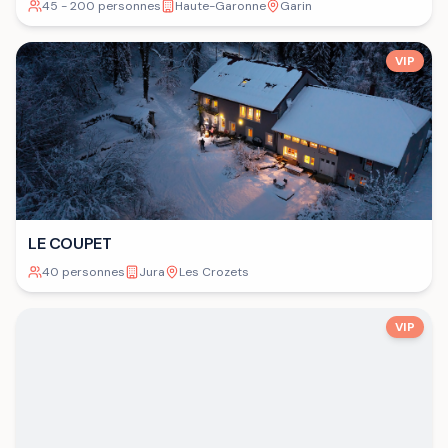
45 - 200 personnes
Haute-Garonne
Garin
VIP
LE COUPET
40 personnes
Jura
Les Crozets
VIP