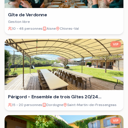
Gîte de Verdonne
Gestion libre
10 - 48 personnes
Aisne
Chivres-Val
VIP
Périgord - Ensemble de trois Gîtes 20/24
personnes⁷
15 - 20 personnes
Dordogne
Saint-Martin-de-Fressengeas
VIP