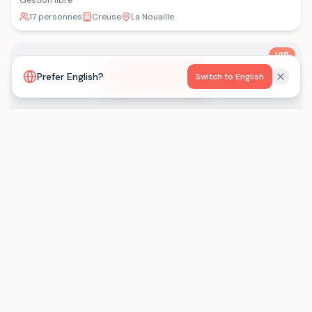
Gestion libre
17 personnes
Creuse
La Nouaille
VIP
Voir la carte
Prefer English?
Switch to English
La Ferme Historique de jean de La Fontaine
Gestion libre
35 - 100 personnes
Aisne
Chierry
VIP