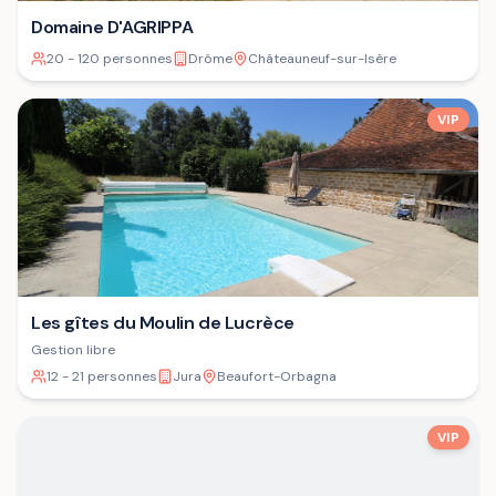
Domaine D'AGRIPPA
20 - 120 personnes
Drôme
Châteauneuf-sur-Isère
VIP
Les gîtes du Moulin de Lucrèce
Gestion libre
12 - 21 personnes
Jura
Beaufort-Orbagna
VIP