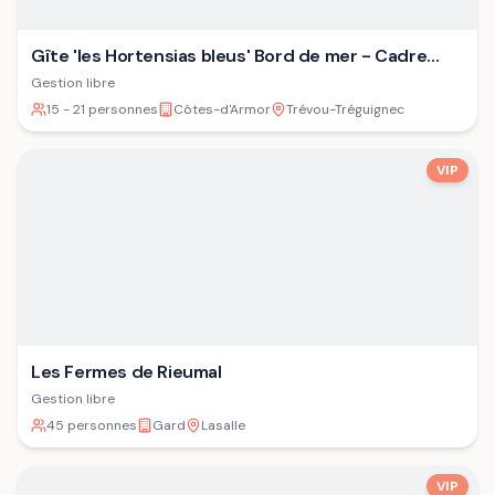
Gîte 'les Hortensias bleus' Bord de mer - Cadre
verdoyant - Plage
Gestion libre
15 - 21 personnes
Côtes-d'Armor
Trévou-Tréguignec
VIP
Les Fermes de Rieumal
Gestion libre
45 personnes
Gard
Lasalle
VIP