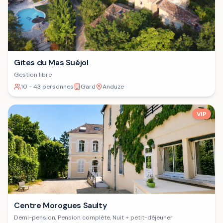
Gites du Mas Suéjol
Gestion libre
10 - 43 personnes
Gard
Anduze
VIP
Centre Morogues Saulty
Demi-pension, Pension complète, Nuit + petit-déjeuner