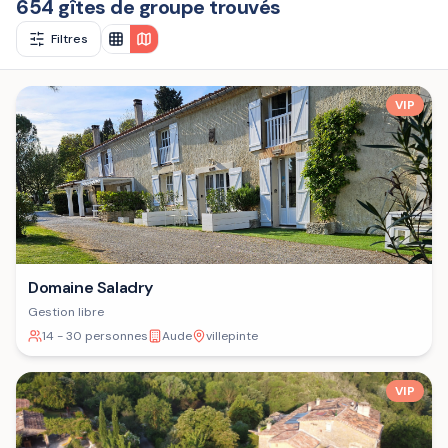
654 gîtes de groupe trouvés
Filtres
VIP
Domaine Saladry
Gestion libre
14 - 30 personnes
Aude
villepinte
VIP