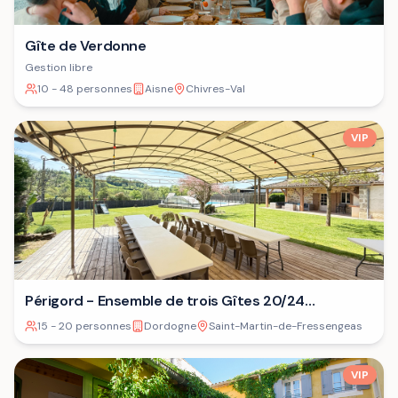
Gîte de Verdonne
Gestion libre
10 - 48 personnes
Aisne
Chivres-Val
VIP
Périgord - Ensemble de trois Gîtes 20/24
personnes⁷
15 - 20 personnes
Dordogne
Saint-Martin-de-Fressengeas
VIP