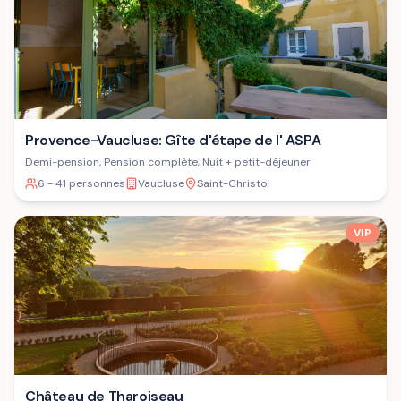
Provence-Vaucluse: Gîte d'étape de l' ASPA
Demi-pension, Pension complète, Nuit + petit-déjeuner
6 - 41 personnes
Vaucluse
Saint-Christol
VIP
Château de Tharoiseau