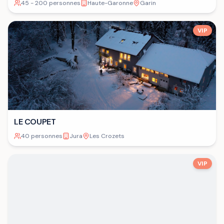
45 - 200 personnes
Haute-Garonne
Garin
VIP
LE COUPET
40 personnes
Jura
Les Crozets
VIP