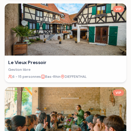
VIP
Le Vieux Pressoir
Gestion libre
6 - 15 personnes
Bas-Rhin
DIEFFENTHAL
VIP