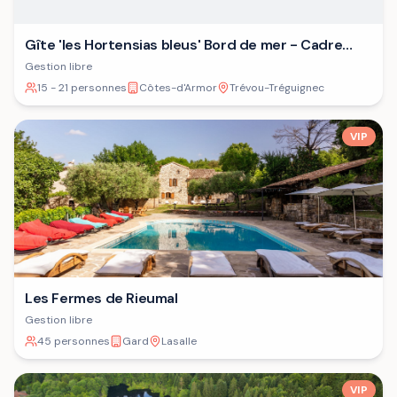
Gîte 'les Hortensias bleus' Bord de mer - Cadre
verdoyant - Plage
Gestion libre
15 - 21 personnes
Côtes-d'Armor
Trévou-Tréguignec
VIP
Les Fermes de Rieumal
Gestion libre
45 personnes
Gard
Lasalle
VIP