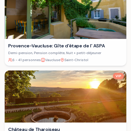
Provence-Vaucluse: Gîte d'étape de l' ASPA
Demi-pension, Pension complète, Nuit + petit-déjeuner
6 - 41 personnes
Vaucluse
Saint-Christol
VIP
Château de Tharoiseau