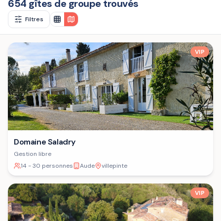
654 gîtes de groupe trouvés
Filtres
VIP
Domaine Saladry
Gestion libre
14 - 30 personnes
Aude
villepinte
VIP