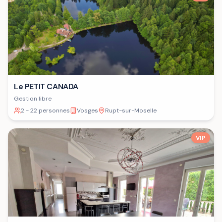
Le PETIT CANADA
Gestion libre
2 - 22 personnes
Vosges
Rupt-sur-Moselle
VIP