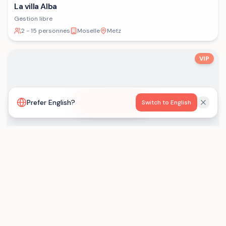
La villa Alba
Gestion libre
2 - 15 personnes
Moselle
Metz
VIP
Voir la carte
Prefer English?
Switch to English
Les Gîtes de Born
Gestion libre
15 - 29 personnes
Lot-et-Garonne
Saint-Eutrope-de-Born
Chargement...