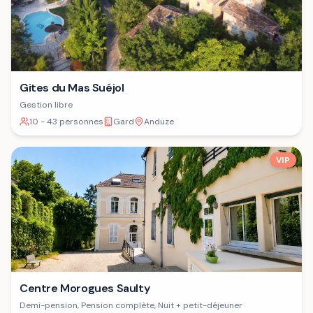
Gites du Mas Suéjol
Gestion libre
10 - 43 personnes
Gard
Anduze
VIP
Centre Morogues Saulty
Demi-pension, Pension complète, Nuit + petit-déjeuner