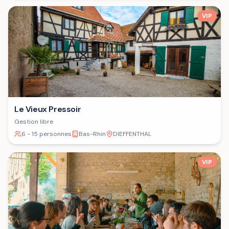
VIP
Le Vieux Pressoir
Gestion libre
6 - 15 personnes
Bas-Rhin
DIEFFENTHAL
VIP