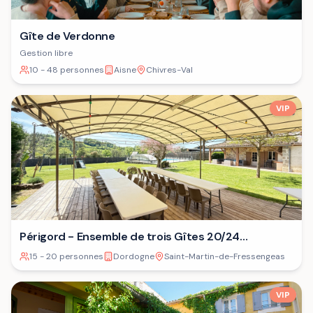
Gîte de Verdonne
Gestion libre
10 - 48 personnes
Aisne
Chivres-Val
VIP
Périgord - Ensemble de trois Gîtes 20/24
personnes⁷
15 - 20 personnes
Dordogne
Saint-Martin-de-Fressengeas
VIP