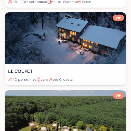
45 - 200 personnes
Haute-Garonne
Garin
VIP
LE COUPET
40 personnes
Jura
Les Crozets
VIP