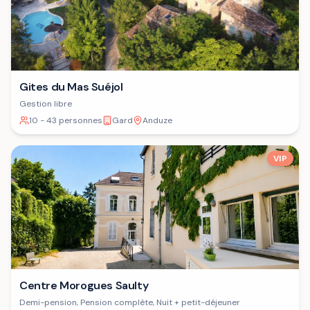
Gites du Mas Suéjol
Gestion libre
10 - 43 personnes
Gard
Anduze
VIP
Centre Morogues Saulty
Demi-pension, Pension complète, Nuit + petit-déjeuner