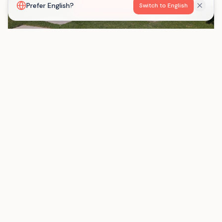
Voir la carte
Prefer English?
Switch to English
Gaëlle Jourdain
Gestion libre
3 - 12 personnes
Charente-Maritime
Surgères
Chargement...
La plateforme qui connecte les organisateurs
d'événements avec les hébergements de groupe en
France.