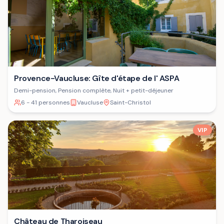
Provence-Vaucluse: Gîte d'étape de l' ASPA
Demi-pension, Pension complète, Nuit + petit-déjeuner
6 - 41 personnes
Vaucluse
Saint-Christol
VIP
Château de Tharoiseau