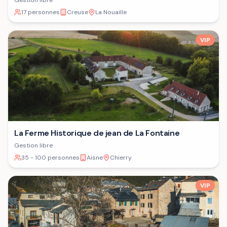
Gestion libre
17 personnes
Creuse
La Nouaille
VIP
La Ferme Historique de jean de La Fontaine
Gestion libre
35 - 100 personnes
Aisne
Chierry
VIP