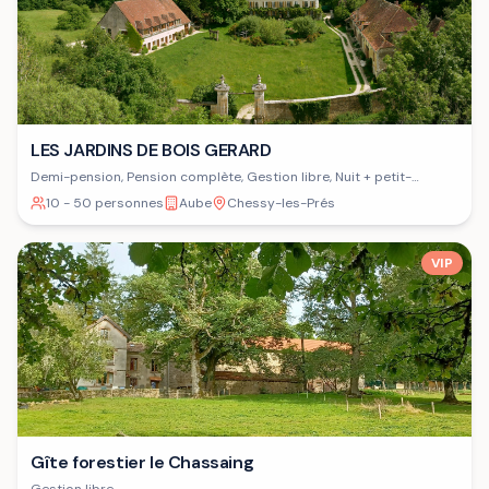
LES JARDINS DE BOIS GERARD
Demi-pension, Pension complète, Gestion libre, Nuit + petit-
déjeuner
10 - 50 personnes
Aube
Chessy-les-Prés
VIP
Gîte forestier le Chassaing