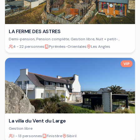
LA FERME DES ASTRES
Demi-pension, Pension complète, Gestion libre, Nuit + petit-
déjeuner
4 - 22 personnes
Pyrénées-Orientales
Les Angles
VIP
La villa du Vent du Large
Gestion libre
1 - 13 personnes
Finistère
Sibiril