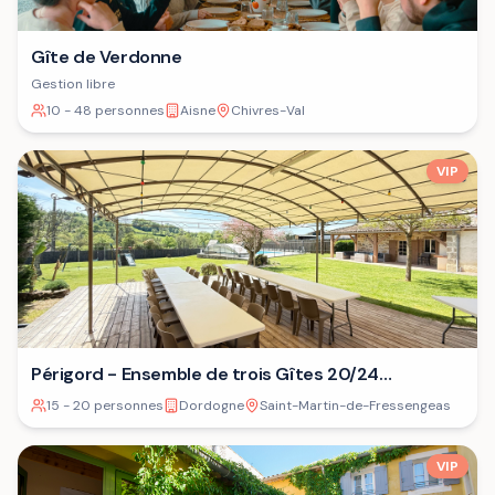
Gîte de Verdonne
Gestion libre
10 - 48 personnes
Aisne
Chivres-Val
VIP
Périgord - Ensemble de trois Gîtes 20/24
personnes⁷
15 - 20 personnes
Dordogne
Saint-Martin-de-Fressengeas
VIP