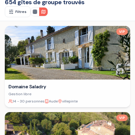
654 gîtes de groupe trouvés
Filtres
VIP
Domaine Saladry
Gestion libre
14 - 30 personnes
Aude
villepinte
VIP