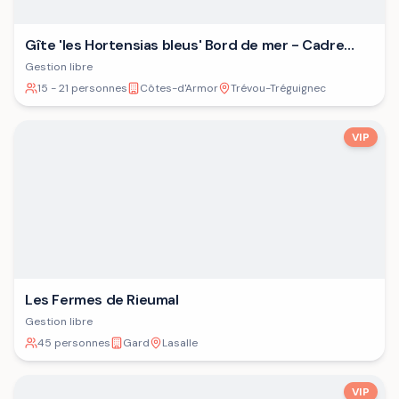
Gîte 'les Hortensias bleus' Bord de mer - Cadre
verdoyant - Plage
Gestion libre
15 - 21 personnes
Côtes-d'Armor
Trévou-Tréguignec
VIP
Les Fermes de Rieumal
Gestion libre
45 personnes
Gard
Lasalle
VIP