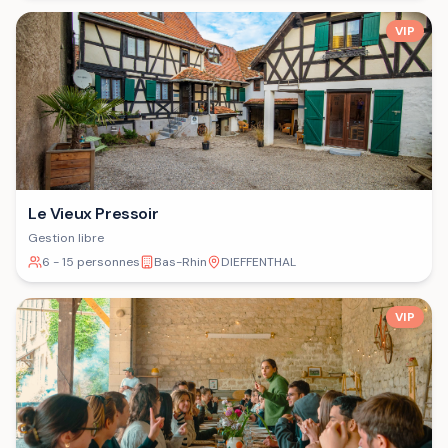
VIP
Le Vieux Pressoir
Gestion libre
6 - 15 personnes
Bas-Rhin
DIEFFENTHAL
VIP