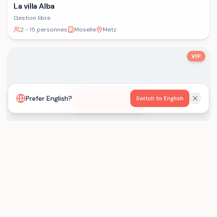
La villa Alba
Gestion libre
2 - 15 personnes
Moselle
Metz
VIP
Voir la carte
Prefer English?
Switch to English
Les Gîtes de Born
Gestion libre
15 - 29 personnes
Lot-et-Garonne
Saint-Eutrope-de-Born
Chargement...