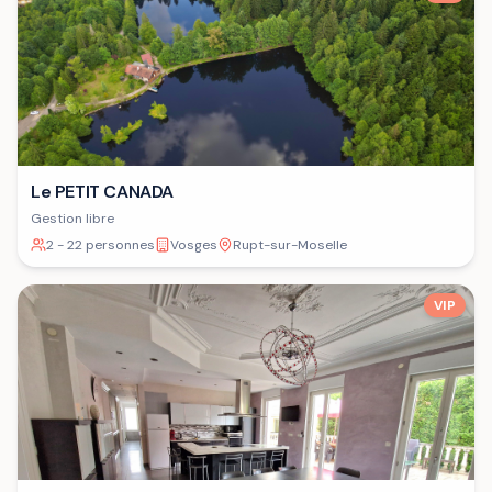
Le PETIT CANADA
Gestion libre
2 - 22 personnes
Vosges
Rupt-sur-Moselle
VIP