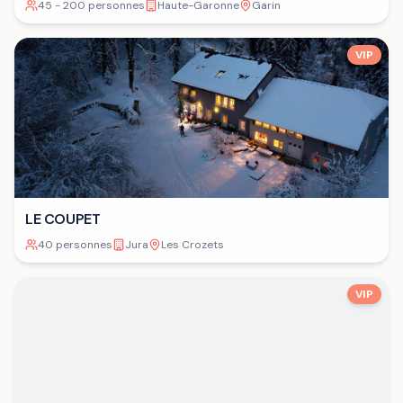
45 - 200 personnes
Haute-Garonne
Garin
VIP
LE COUPET
40 personnes
Jura
Les Crozets
VIP