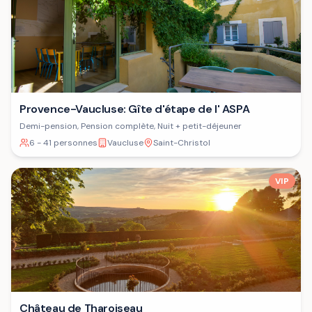
Provence-Vaucluse: Gîte d'étape de l' ASPA
Demi-pension, Pension complète, Nuit + petit-déjeuner
6 - 41 personnes
Vaucluse
Saint-Christol
VIP
Château de Tharoiseau