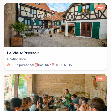
VIP
Le Vieux Pressoir
Gestion libre
6 - 15 personnes
Bas-Rhin
DIEFFENTHAL
VIP