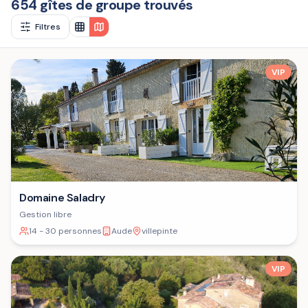
654 gîtes de groupe trouvés
Filtres
VIP
Domaine Saladry
Gestion libre
14 - 30 personnes
Aude
villepinte
VIP