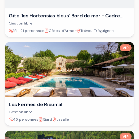
Gîte 'les Hortensias bleus' Bord de mer - Cadre
verdoyant - Plage
Gestion libre
15 - 21 personnes
Côtes-d'Armor
Trévou-Tréguignec
VIP
Les Fermes de Rieumal
Gestion libre
45 personnes
Gard
Lasalle
VIP