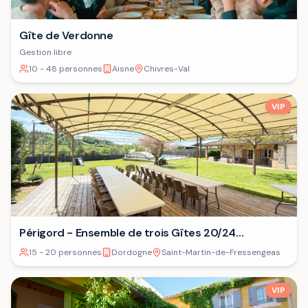
Gîte de Verdonne
Gestion libre
10 - 48 personnes
Aisne
Chivres-Val
VIP
Périgord - Ensemble de trois Gîtes 20/24
personnes⁷
15 - 20 personnes
Dordogne
Saint-Martin-de-Fressengeas
VIP