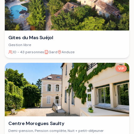
Gites du Mas Suéjol
Gestion libre
10 - 43 personnes
Gard
Anduze
VIP
Centre Morogues Saulty
Demi-pension, Pension complète, Nuit + petit-déjeuner