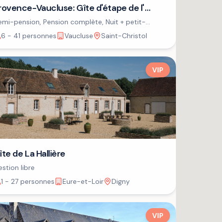
rovence-Vaucluse: Gîte d'étape de l'
SPA
mi-pension, Pension complète, Nuit + petit-
jeuner
6 - 41 personnes
Vaucluse
Saint-Christol
VIP
îte de La Hallière
stion libre
1 - 27 personnes
Eure-et-Loir
Digny
VIP