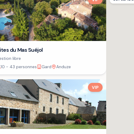
ites du Mas Suéjol
stion libre
10 - 43 personnes
Gard
Anduze
VIP