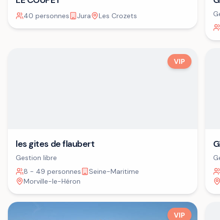
LE COUPET
G
Ge
40 personnes
Jura
Les Crozets
VIP
G
les gites de flaubert
Ge
Gestion libre
8 - 49 personnes
Seine-Maritime
Morville-le-Héron
VIP