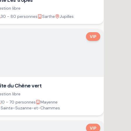
îte Les tropes
stion libre
30 - 80 personnes
Sarthe
Jupilles
VIP
îte du Chêne vert
stion libre
10 - 70 personnes
Mayenne
Sainte-Suzanne-et-Chammes
VIP