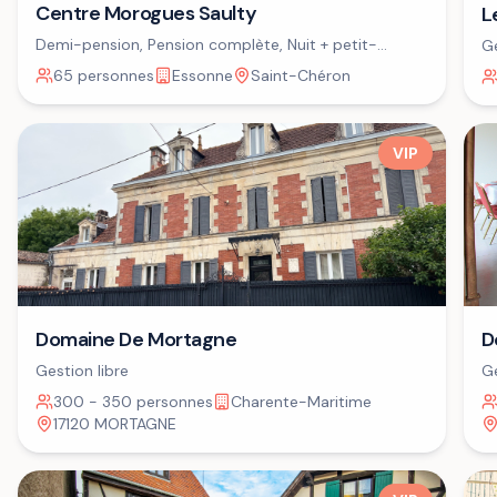
Centre Morogues Saulty
L
Demi-pension, Pension complète, Nuit + petit-
Ge
déjeuner
65 personnes
Essonne
Saint-Chéron
VIP
Domaine De Mortagne
D
Gestion libre
Ge
300 - 350 personnes
Charente-Maritime
17120 MORTAGNE