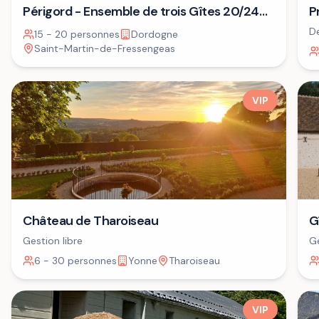
P
Périgord - Ensemble de trois Gîtes 20/24
A
personnes⁷
De
15 - 20 personnes
Dordogne
dé
Saint-Martin-de-Fressengeas
VIP
G
Château de Tharoiseau
Ge
Gestion libre
6 - 30 personnes
Yonne
Tharoiseau
VIP