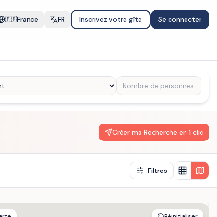
France
FR
Inscrivez votre gîte
Se connecter
🇫🇷
Créer ma Recherche en 1 clic
Filtres
arte
Réinitialiser