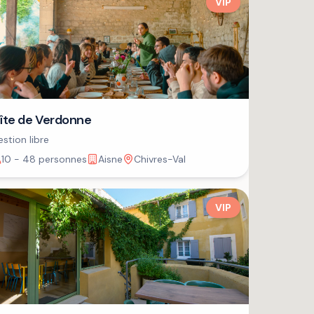
VIP
îte de Verdonne
stion libre
10 - 48 personnes
Aisne
Chivres-Val
VIP