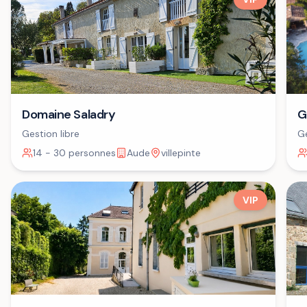
Domaine Saladry
G
Gestion libre
Ge
14 - 30 personnes
Aude
villepinte
VIP