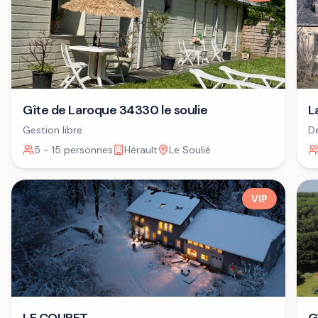
Gîte de Laroque 34330 le soulie
L
Gestion libre
De
+ 
5 - 15 personnes
Hérault
Le Soulié
VIP