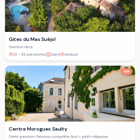
Gites du Mas Suéjol
Gestion libre
10 - 43 personnes
Gard
Anduze
VIP
Centre Morogues Saulty
Demi-pension, Pension complète, Nuit + petit-déjeuner