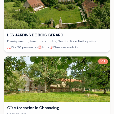
LES JARDINS DE BOIS GERARD
Demi-pension, Pension complète, Gestion libre, Nuit + petit-
déjeuner
10 - 50 personnes
Aube
Chessy-les-Prés
VIP
Gîte forestier le Chassaing