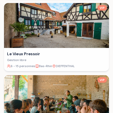
VIP
Le Vieux Pressoir
Gestion libre
6 - 15 personnes
Bas-Rhin
DIEFFENTHAL
VIP