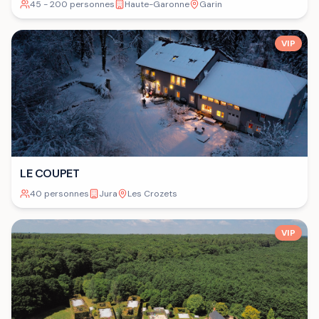
45 - 200 personnes
Haute-Garonne
Garin
VIP
LE COUPET
40 personnes
Jura
Les Crozets
VIP