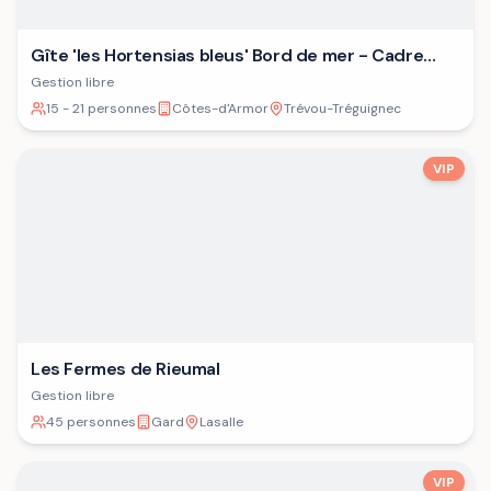
Gîte 'les Hortensias bleus' Bord de mer - Cadre
verdoyant - Plage
Gestion libre
15 - 21 personnes
Côtes-d'Armor
Trévou-Tréguignec
VIP
Les Fermes de Rieumal
Gestion libre
45 personnes
Gard
Lasalle
VIP