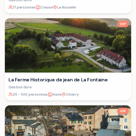
Gestion libre
17 personnes
Creuse
La Nouaille
VIP
La Ferme Historique de jean de La Fontaine
Gestion libre
35 - 100 personnes
Aisne
Chierry
VIP