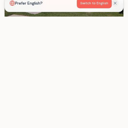
Voir la carte
Prefer English?
Switch to English
Gaëlle Jourdain
Gestion libre
3 - 12 personnes
Charente-Maritime
Surgères
Chargement...
La plateforme qui connecte les organisateurs
d'événements avec les hébergements de groupe en
France.