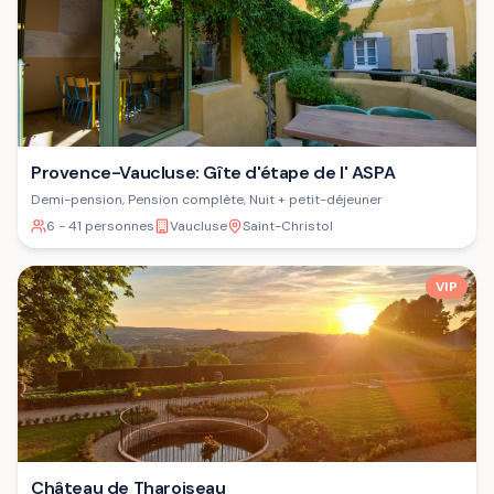
Provence-Vaucluse: Gîte d'étape de l' ASPA
Demi-pension, Pension complète, Nuit + petit-déjeuner
6 - 41 personnes
Vaucluse
Saint-Christol
VIP
Château de Tharoiseau