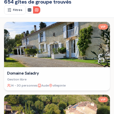
654 gîtes de groupe trouvés
Filtres
VIP
Domaine Saladry
Gestion libre
14 - 30 personnes
Aude
villepinte
VIP