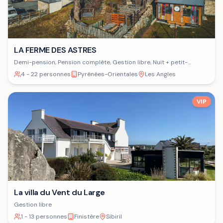
LA FERME DES ASTRES
Demi-pension, Pension complète, Gestion libre, Nuit + petit-
déjeuner
4 - 22 personnes
Pyrénées-Orientales
Les Angles
VIP
La villa du Vent du Large
Gestion libre
1 - 13 personnes
Finistère
Sibiril