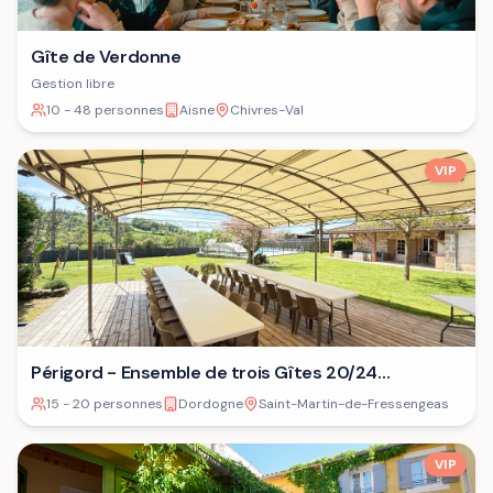
Gîte de Verdonne
Gestion libre
10 - 48 personnes
Aisne
Chivres-Val
VIP
Périgord - Ensemble de trois Gîtes 20/24
personnes⁷
15 - 20 personnes
Dordogne
Saint-Martin-de-Fressengeas
VIP