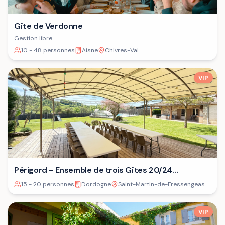
Gîte de Verdonne
Gestion libre
10 - 48 personnes
Aisne
Chivres-Val
VIP
Périgord - Ensemble de trois Gîtes 20/24
personnes⁷
15 - 20 personnes
Dordogne
Saint-Martin-de-Fressengeas
VIP