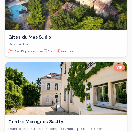
Gites du Mas Suéjol
Gestion libre
10 - 43 personnes
Gard
Anduze
VIP
Centre Morogues Saulty
Demi-pension, Pension complète, Nuit + petit-déjeuner