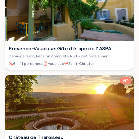
Provence-Vaucluse: Gîte d'étape de l' ASPA
Demi-pension, Pension complète, Nuit + petit-déjeuner
6 - 41 personnes
Vaucluse
Saint-Christol
VIP
Château de Tharoiseau