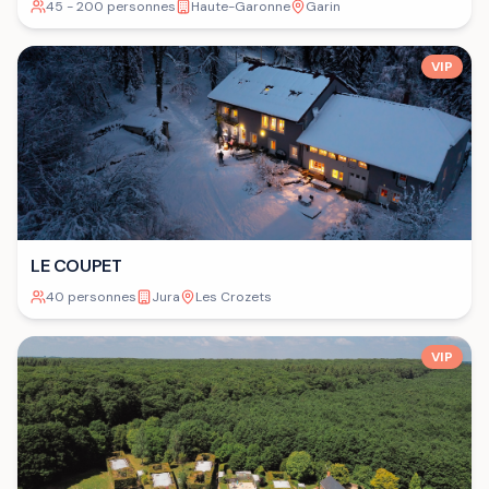
45 - 200 personnes
Haute-Garonne
Garin
VIP
LE COUPET
40 personnes
Jura
Les Crozets
VIP