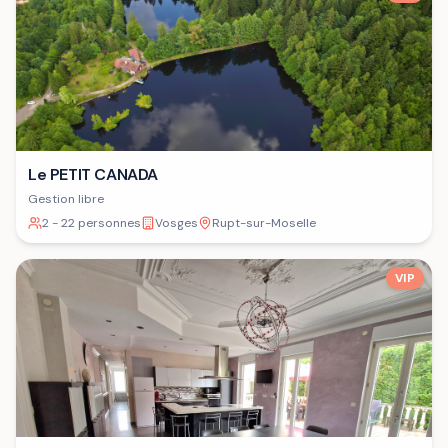
Le PETIT CANADA
Gestion libre
2 - 22 personnes
Vosges
Rupt-sur-Moselle
VIP