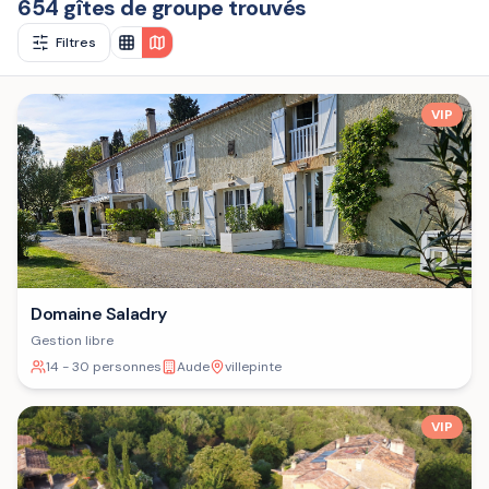
654 gîtes de groupe trouvés
Filtres
VIP
Domaine Saladry
Gestion libre
14 - 30 personnes
Aude
villepinte
VIP