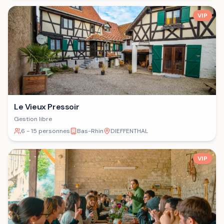
VIP
Le Vieux Pressoir
Gestion libre
6 - 15 personnes
Bas-Rhin
DIEFFENTHAL
VIP