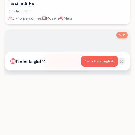
La villa Alba
Gestion libre
2 - 15 personnes
Moselle
Metz
VIP
Voir la carte
Prefer English?
Switch to English
Les Gîtes de Born
Gestion libre
15 - 29 personnes
Lot-et-Garonne
Saint-Eutrope-de-Born
Chargement...