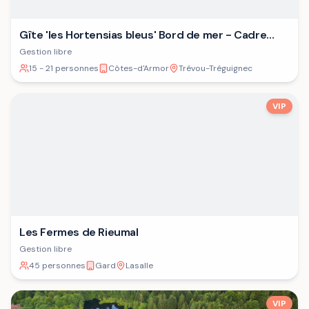
Gîte 'les Hortensias bleus' Bord de mer - Cadre
verdoyant - Plage
Gestion libre
15 - 21 personnes
Côtes-d'Armor
Trévou-Tréguignec
VIP
Les Fermes de Rieumal
Gestion libre
45 personnes
Gard
Lasalle
VIP