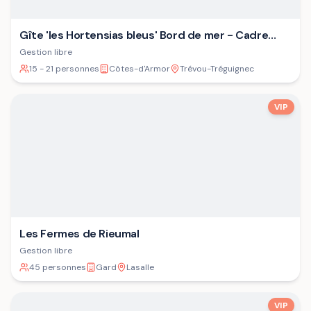
Gîte 'les Hortensias bleus' Bord de mer - Cadre
verdoyant - Plage
Gestion libre
15 - 21 personnes
Côtes-d'Armor
Trévou-Tréguignec
VIP
Les Fermes de Rieumal
Gestion libre
45 personnes
Gard
Lasalle
VIP