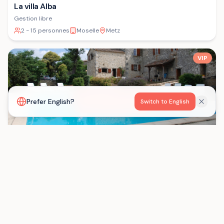
La villa Alba
Gestion libre
2 - 15 personnes
Moselle
Metz
VIP
Voir la carte
Prefer English?
Switch to English
Les Gîtes de Born
Gestion libre
15 - 29 personnes
Lot-et-Garonne
Saint-Eutrope-de-Born
Chargement...