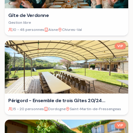
Gîte de Verdonne
Gestion libre
10 - 48 personnes
Aisne
Chivres-Val
VIP
Périgord - Ensemble de trois Gîtes 20/24
personnes⁷
15 - 20 personnes
Dordogne
Saint-Martin-de-Fressengeas
VIP