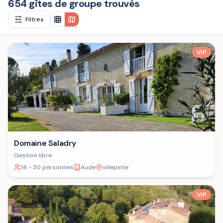
654 gîtes de groupe trouvés
Filtres
VIP
Domaine Saladry
Gestion libre
14 - 30 personnes
Aude
villepinte
VIP