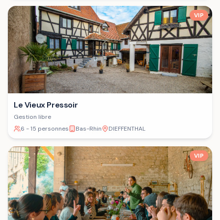
VIP
Le Vieux Pressoir
Gestion libre
6 - 15 personnes
Bas-Rhin
DIEFFENTHAL
VIP