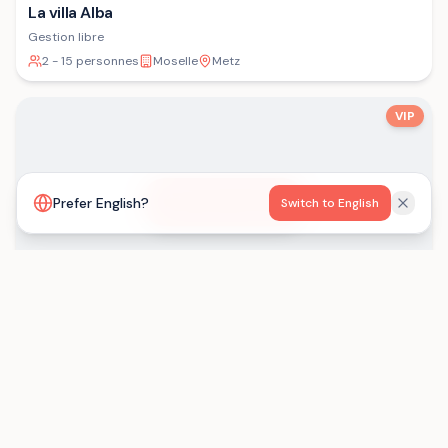
La villa Alba
Gestion libre
2 - 15 personnes
Moselle
Metz
VIP
Voir la carte
Prefer English?
Switch to English
Les Gîtes de Born
Gestion libre
15 - 29 personnes
Lot-et-Garonne
Saint-Eutrope-de-Born
Chargement...