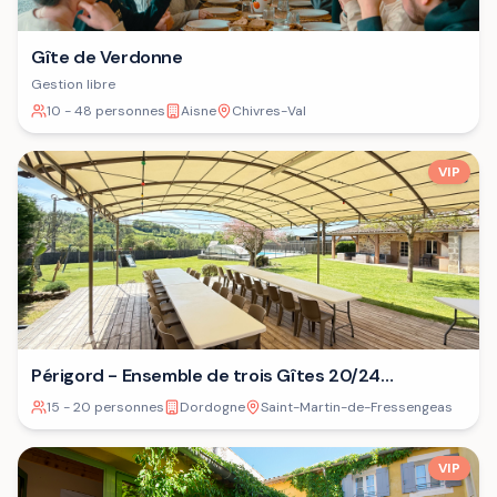
Gîte de Verdonne
Gestion libre
10 - 48 personnes
Aisne
Chivres-Val
VIP
Périgord - Ensemble de trois Gîtes 20/24
personnes⁷
15 - 20 personnes
Dordogne
Saint-Martin-de-Fressengeas
VIP