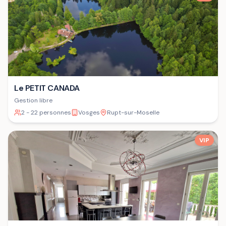
Le PETIT CANADA
Gestion libre
2 - 22 personnes
Vosges
Rupt-sur-Moselle
VIP