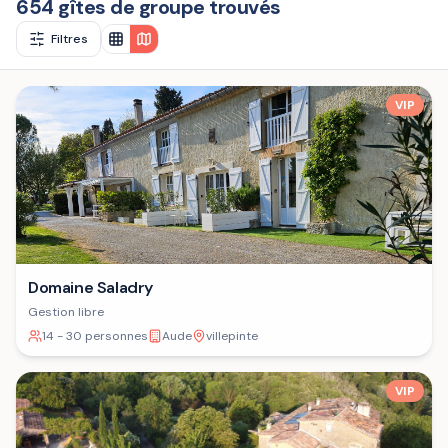
654 gîtes de groupe trouvés
Filtres
VIP
Domaine Saladry
Gestion libre
14 - 30 personnes
Aude
villepinte
VIP