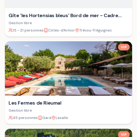
Gîte 'les Hortensias bleus' Bord de mer - Cadre
verdoyant - Plage
Gestion libre
15 - 21 personnes
Côtes-d'Armor
Trévou-Tréguignec
VIP
Les Fermes de Rieumal
Gestion libre
45 personnes
Gard
Lasalle
VIP