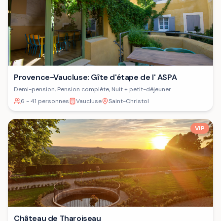
Provence-Vaucluse: Gîte d'étape de l' ASPA
Demi-pension, Pension complète, Nuit + petit-déjeuner
6 - 41 personnes
Vaucluse
Saint-Christol
VIP
Château de Tharoiseau