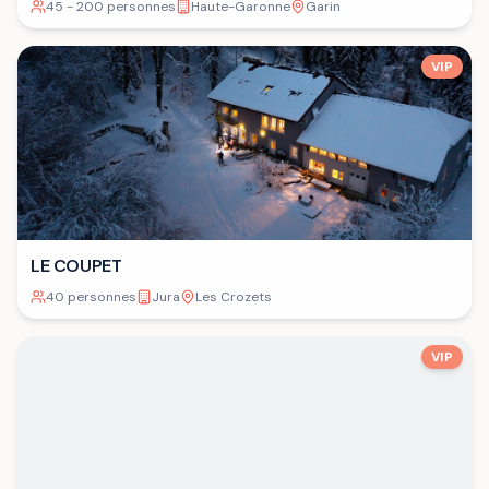
45 - 200 personnes
Haute-Garonne
Garin
VIP
LE COUPET
40 personnes
Jura
Les Crozets
VIP