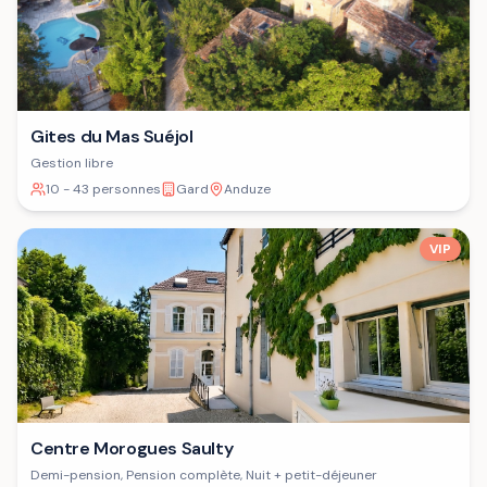
Gites du Mas Suéjol
Gestion libre
10 - 43 personnes
Gard
Anduze
VIP
Centre Morogues Saulty
Demi-pension, Pension complète, Nuit + petit-déjeuner