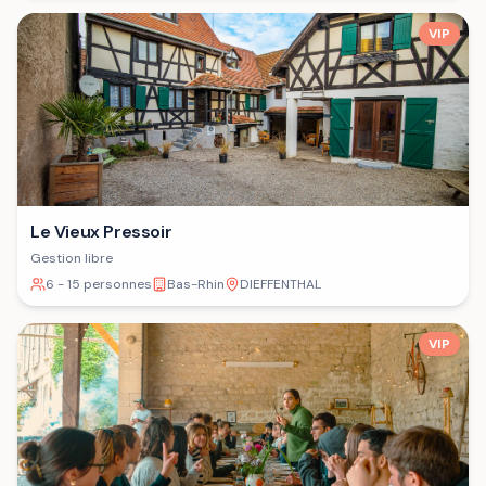
VIP
Le Vieux Pressoir
Gestion libre
6 - 15 personnes
Bas-Rhin
DIEFFENTHAL
VIP