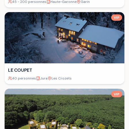
45 - 200 personnes
Haute-Garonne
Garin
VIP
LE COUPET
40 personnes
Jura
Les Crozets
VIP