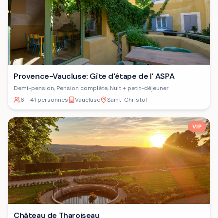
Provence-Vaucluse: Gîte d'étape de l' ASPA
Demi-pension, Pension complète, Nuit + petit-déjeuner
6 - 41 personnes
Vaucluse
Saint-Christol
VIP
Château de Tharoiseau