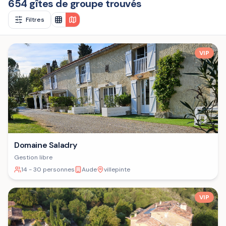
654 gîtes de groupe trouvés
Filtres
VIP
Domaine Saladry
Gestion libre
14 - 30 personnes
Aude
villepinte
VIP