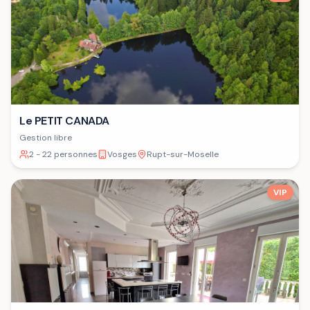
Le PETIT CANADA
Gestion libre
2 - 22 personnes
Vosges
Rupt-sur-Moselle
VIP