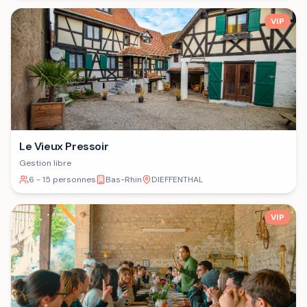
VIP
Le Vieux Pressoir
Gestion libre
6 - 15 personnes
Bas-Rhin
DIEFFENTHAL
VIP