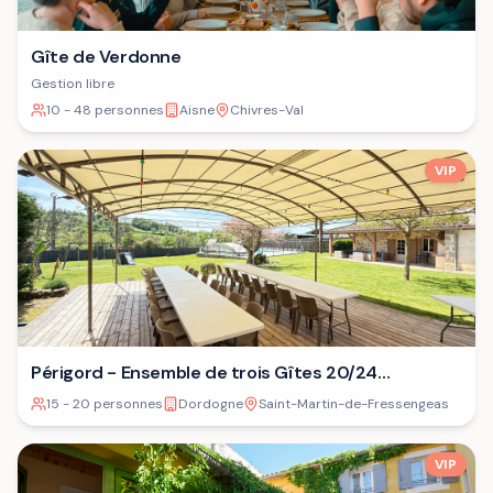
Gîte de Verdonne
Gestion libre
10 - 48 personnes
Aisne
Chivres-Val
VIP
Périgord - Ensemble de trois Gîtes 20/24
personnes⁷
15 - 20 personnes
Dordogne
Saint-Martin-de-Fressengeas
VIP