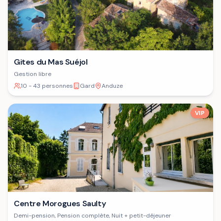
Gites du Mas Suéjol
Gestion libre
10 - 43 personnes
Gard
Anduze
VIP
Centre Morogues Saulty
Demi-pension, Pension complète, Nuit + petit-déjeuner