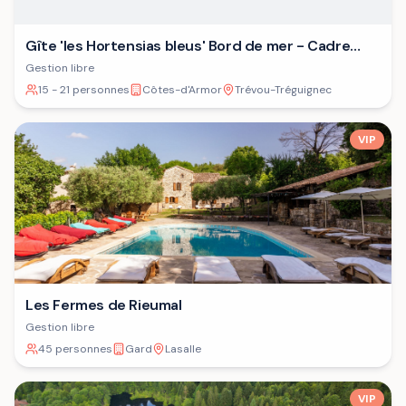
Gîte 'les Hortensias bleus' Bord de mer - Cadre
verdoyant - Plage
Gestion libre
15 - 21 personnes
Côtes-d'Armor
Trévou-Tréguignec
VIP
Les Fermes de Rieumal
Gestion libre
45 personnes
Gard
Lasalle
VIP