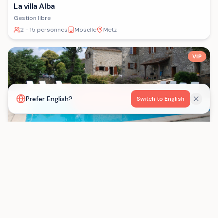
La villa Alba
Gestion libre
2 - 15 personnes
Moselle
Metz
VIP
Voir la carte
Prefer English?
Switch to English
Les Gîtes de Born
Gestion libre
15 - 29 personnes
Lot-et-Garonne
Saint-Eutrope-de-Born
Chargement...