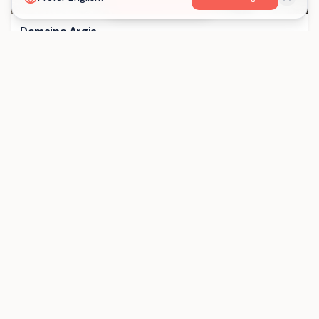
Domaine Argia
Gestion libre
4 - 40 personnes
Pyrénées-Atlantiques
Came
VIP
LE JUNIOR
Demi-pension, Pension complète
40 - 196 personnes
Savoie
Valmeinier
VIP