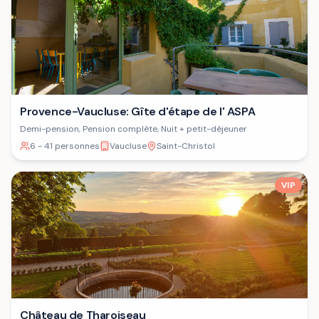
Provence-Vaucluse: Gîte d'étape de l' ASPA
Demi-pension, Pension complète, Nuit + petit-déjeuner
6 - 41 personnes
Vaucluse
Saint-Christol
VIP
Château de Tharoiseau