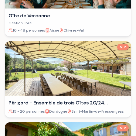
Gîte de Verdonne
Gestion libre
10 - 48 personnes
Aisne
Chivres-Val
VIP
Périgord - Ensemble de trois Gîtes 20/24
personnes⁷
15 - 20 personnes
Dordogne
Saint-Martin-de-Fressengeas
VIP