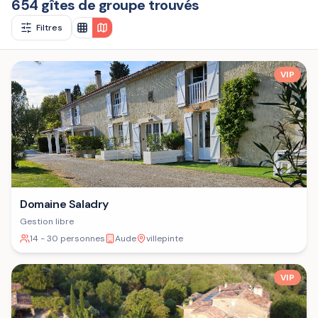
654 gîtes de groupe trouvés
Filtres
VIP
Domaine Saladry
Gestion libre
14 - 30 personnes
Aude
villepinte
VIP