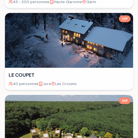
45 - 200 personnes
Haute-Garonne
Garin
VIP
LE COUPET
40 personnes
Jura
Les Crozets
VIP