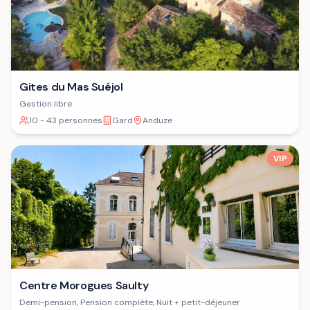
Gites du Mas Suéjol
Gestion libre
10 - 43 personnes
Gard
Anduze
VIP
Centre Morogues Saulty
Demi-pension, Pension complète, Nuit + petit-déjeuner