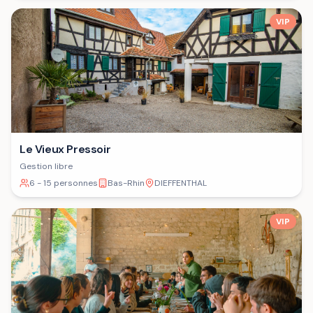
VIP
Le Vieux Pressoir
Gestion libre
6 - 15 personnes
Bas-Rhin
DIEFFENTHAL
VIP