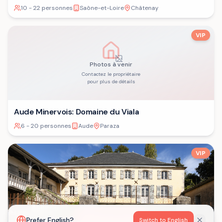
10 - 22 personnes
Saône-et-Loire
Châtenay
VIP
Photos à venir
Contactez le propriétaire
pour plus de détails
Aude Minervois: Domaine du Viala
6 - 20 personnes
Aude
Paraza
VIP
Voir la carte
Prefer English?
Switch to English