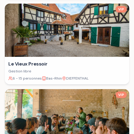
VIP
Le Vieux Pressoir
Gestion libre
6 - 15 personnes
Bas-Rhin
DIEFFENTHAL
VIP