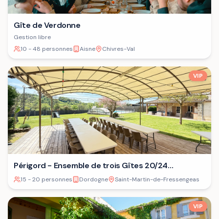
Gîte de Verdonne
Gestion libre
10 - 48 personnes
Aisne
Chivres-Val
VIP
Périgord - Ensemble de trois Gîtes 20/24
personnes⁷
15 - 20 personnes
Dordogne
Saint-Martin-de-Fressengeas
VIP