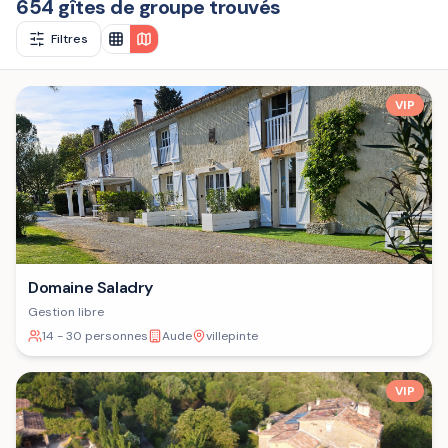
654 gîtes de groupe trouvés
Filtres
VIP
Domaine Saladry
Gestion libre
14 - 30 personnes
Aude
villepinte
VIP