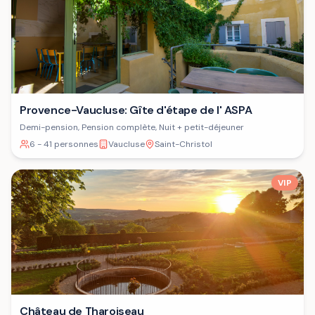
Provence-Vaucluse: Gîte d'étape de l' ASPA
Demi-pension, Pension complète, Nuit + petit-déjeuner
6 - 41 personnes
Vaucluse
Saint-Christol
VIP
Château de Tharoiseau