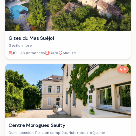
Gites du Mas Suéjol
Gestion libre
10 - 43 personnes
Gard
Anduze
VIP
Centre Morogues Saulty
Demi-pension, Pension complète, Nuit + petit-déjeuner