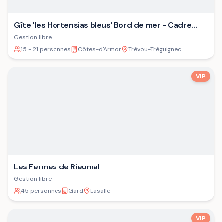
Gîte 'les Hortensias bleus' Bord de mer - Cadre
verdoyant - Plage
Gestion libre
15 - 21 personnes
Côtes-d'Armor
Trévou-Tréguignec
VIP
Les Fermes de Rieumal
Gestion libre
45 personnes
Gard
Lasalle
VIP