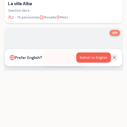
La villa Alba
Gestion libre
2 - 15 personnes
Moselle
Metz
VIP
Voir la carte
Prefer English?
Switch to English
Les Gîtes de Born
Gestion libre
15 - 29 personnes
Lot-et-Garonne
Saint-Eutrope-de-Born
Chargement...