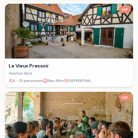
VIP
Le Vieux Pressoir
Gestion libre
6 - 15 personnes
Bas-Rhin
DIEFFENTHAL
VIP