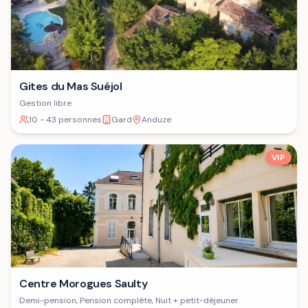
Gites du Mas Suéjol
Gestion libre
10 - 43 personnes
Gard
Anduze
VIP
Centre Morogues Saulty
Demi-pension, Pension complète, Nuit + petit-déjeuner