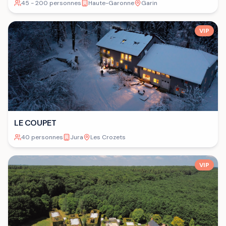
45 - 200 personnes
Haute-Garonne
Garin
VIP
LE COUPET
40 personnes
Jura
Les Crozets
VIP