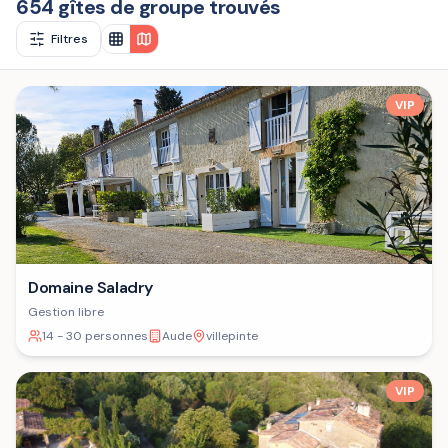
654 gîtes de groupe trouvés
Filtres
VIP
Domaine Saladry
Gestion libre
14 - 30 personnes
Aude
villepinte
VIP