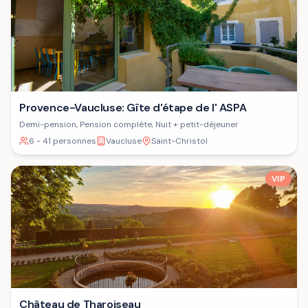
Provence-Vaucluse: Gîte d'étape de l' ASPA
Demi-pension, Pension complète, Nuit + petit-déjeuner
6 - 41 personnes
Vaucluse
Saint-Christol
VIP
Château de Tharoiseau