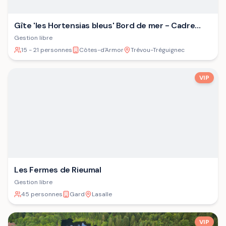
Gîte 'les Hortensias bleus' Bord de mer - Cadre
verdoyant - Plage
Gestion libre
15 - 21 personnes
Côtes-d'Armor
Trévou-Tréguignec
VIP
Les Fermes de Rieumal
Gestion libre
45 personnes
Gard
Lasalle
VIP