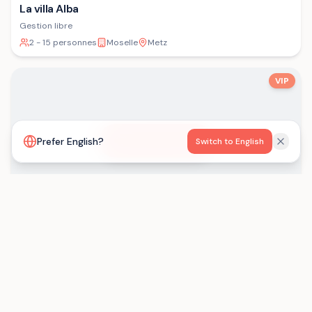
La villa Alba
Gestion libre
2 - 15 personnes
Moselle
Metz
VIP
Voir la carte
Prefer English?
Switch to English
Les Gîtes de Born
Gestion libre
15 - 29 personnes
Lot-et-Garonne
Saint-Eutrope-de-Born
Chargement...