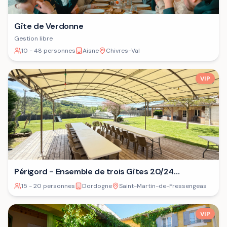
Gîte de Verdonne
Gestion libre
10 - 48 personnes
Aisne
Chivres-Val
VIP
Périgord - Ensemble de trois Gîtes 20/24
personnes⁷
15 - 20 personnes
Dordogne
Saint-Martin-de-Fressengeas
VIP