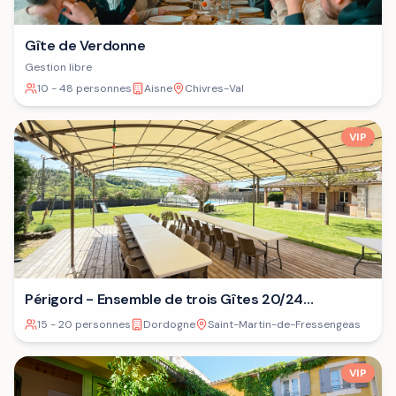
Gîte de Verdonne
Gestion libre
10 - 48 personnes
Aisne
Chivres-Val
VIP
Périgord - Ensemble de trois Gîtes 20/24
personnes⁷
15 - 20 personnes
Dordogne
Saint-Martin-de-Fressengeas
VIP