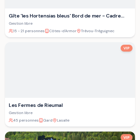
Gîte 'les Hortensias bleus' Bord de mer - Cadre
verdoyant - Plage
Gestion libre
15 - 21 personnes
Côtes-d'Armor
Trévou-Tréguignec
VIP
Les Fermes de Rieumal
Gestion libre
45 personnes
Gard
Lasalle
VIP