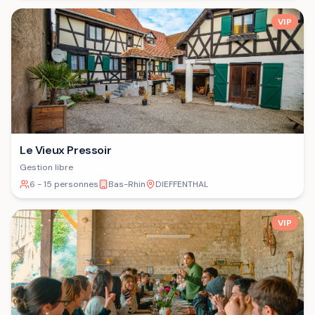
VIP
Le Vieux Pressoir
Gestion libre
6 - 15 personnes
Bas-Rhin
DIEFFENTHAL
VIP