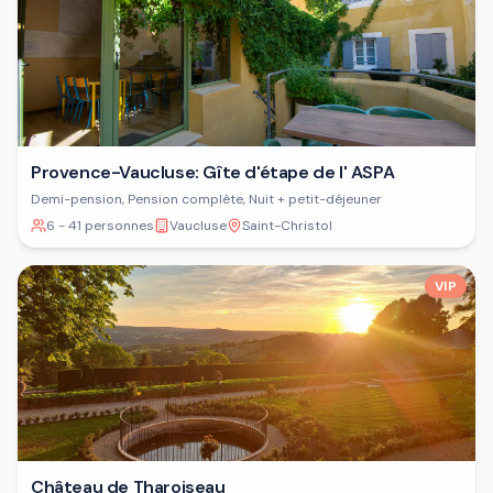
Provence-Vaucluse: Gîte d'étape de l' ASPA
Demi-pension, Pension complète, Nuit + petit-déjeuner
6 - 41 personnes
Vaucluse
Saint-Christol
VIP
Château de Tharoiseau