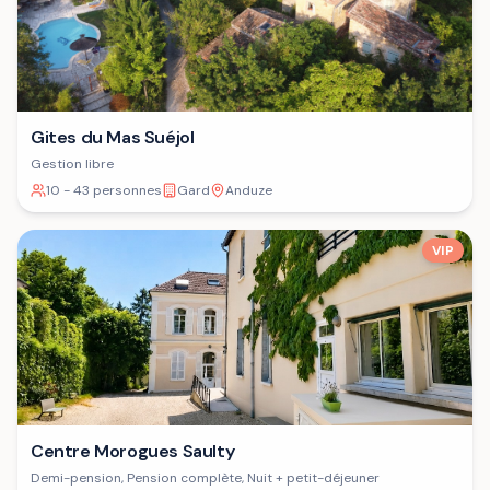
Gites du Mas Suéjol
Gestion libre
10 - 43 personnes
Gard
Anduze
VIP
Centre Morogues Saulty
Demi-pension, Pension complète, Nuit + petit-déjeuner