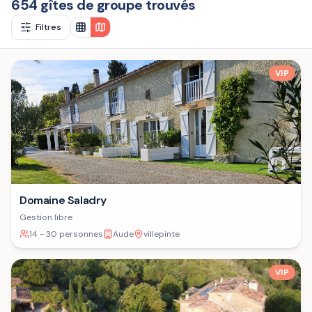
654 gîtes de groupe trouvés
Filtres
VIP
Domaine Saladry
Gestion libre
14 - 30 personnes
Aude
villepinte
VIP