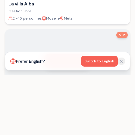
La villa Alba
Gestion libre
2 - 15 personnes
Moselle
Metz
VIP
Voir la carte
Prefer English?
Switch to English
Les Gîtes de Born
Gestion libre
15 - 29 personnes
Lot-et-Garonne
Saint-Eutrope-de-Born
Chargement...