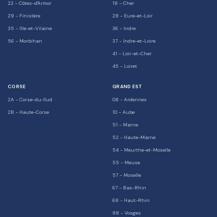
22
-
Côtes-d'Armor
18
-
Cher
29
-
Finistère
28
-
Eure-et-Loir
35
-
Ille-et-Vilaine
36
-
Indre
56
-
Morbihan
37
-
Indre-et-Loire
41
-
Loir-et-Cher
45
-
Loiret
CORSE
GRAND EST
2A
-
Corse-du-Sud
08
-
Ardennes
2B
-
Haute-Corse
10
-
Aube
51
-
Marne
52
-
Haute-Marne
54
-
Meurthe-et-Moselle
55
-
Meuse
57
-
Moselle
67
-
Bas-Rhin
68
-
Haut-Rhin
88
-
Vosges