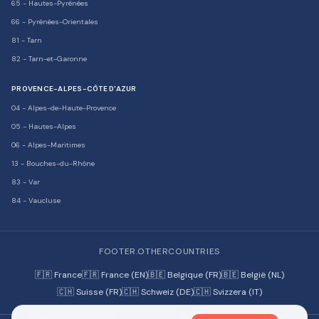
65
-
Hautes-Pyrénées
66
-
Pyrénées-Orientales
81
-
Tarn
82
-
Tarn-et-Garonne
PROVENCE-ALPES-CÔTE D'AZUR
04
-
Alpes-de-Haute-Provence
05
-
Hautes-Alpes
06
-
Alpes-Maritimes
13
-
Bouches-du-Rhône
83
-
Var
84
-
Vaucluse
FOOTER.OTHERCOUNTRIES
🇫🇷 France
🇫🇷 France (EN)
🇧🇪 Belgique (FR)
🇧🇪 België (NL)
🇨🇭 Suisse (FR)
🇨🇭 Schweiz (DE)
🇨🇭 Svizzera (IT)