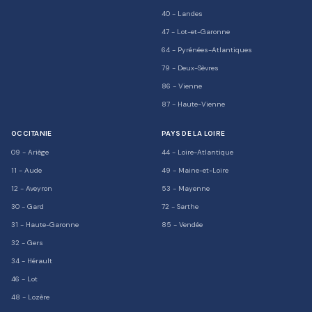
40
-
Landes
47
-
Lot-et-Garonne
64
-
Pyrénées-Atlantiques
79
-
Deux-Sèvres
86
-
Vienne
87
-
Haute-Vienne
OCCITANIE
PAYS DE LA LOIRE
09
-
Ariège
44
-
Loire-Atlantique
11
-
Aude
49
-
Maine-et-Loire
12
-
Aveyron
53
-
Mayenne
30
-
Gard
72
-
Sarthe
31
-
Haute-Garonne
85
-
Vendée
32
-
Gers
34
-
Hérault
46
-
Lot
48
-
Lozère