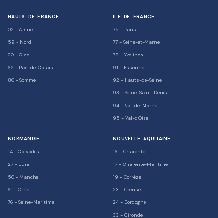
HAUTS-DE-FRANCE
ÎLE-DE-FRANCE
02
-
Aisne
75
-
Paris
59
-
Nord
77
-
Seine-et-Marne
60
-
Oise
78
-
Yvelines
62
-
Pas-de-Calais
91
-
Essonne
80
-
Somme
92
-
Hauts-de-Seine
93
-
Seine-Saint-Denis
94
-
Val-de-Marne
95
-
Val-d'Oise
NORMANDIE
NOUVELLE-AQUITAINE
14
-
Calvados
16
-
Charente
27
-
Eure
17
-
Charente-Maritime
50
-
Manche
19
-
Corrèze
61
-
Orne
23
-
Creuse
76
-
Seine-Maritime
24
-
Dordogne
33
-
Gironde