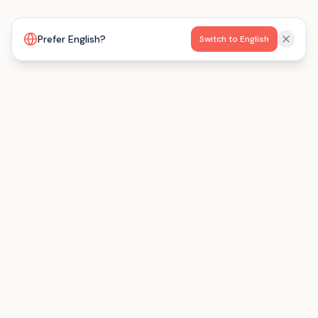
Prefer English?
Switch to English
La plateforme qui connecte les organisateurs
d'événements avec les hébergements de groupe en
France.
Types d'événements
Par capacité
Mariage
Moins de 20 pers.
Cousinade
20 personnes +