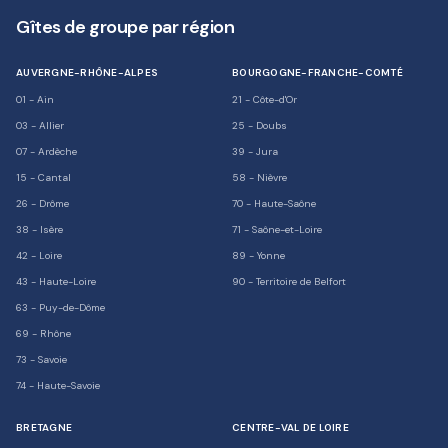
Gîtes de groupe par région
AUVERGNE-RHÔNE-ALPES
BOURGOGNE-FRANCHE-COMTÉ
01
-
Ain
21
-
Côte-d'Or
03
-
Allier
25
-
Doubs
07
-
Ardèche
39
-
Jura
15
-
Cantal
58
-
Nièvre
26
-
Drôme
70
-
Haute-Saône
38
-
Isère
71
-
Saône-et-Loire
42
-
Loire
89
-
Yonne
43
-
Haute-Loire
90
-
Territoire de Belfort
63
-
Puy-de-Dôme
69
-
Rhône
73
-
Savoie
74
-
Haute-Savoie
BRETAGNE
CENTRE-VAL DE LOIRE