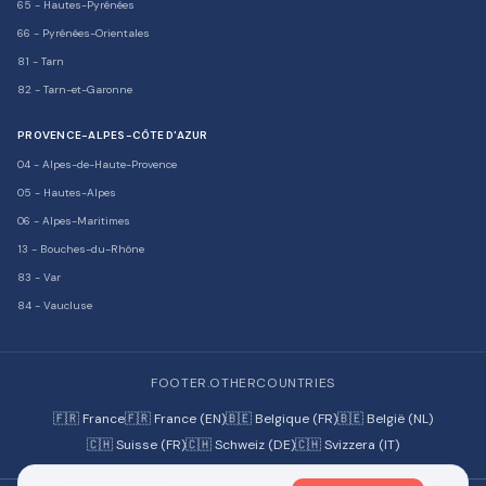
65
-
Hautes-Pyrénées
66
-
Pyrénées-Orientales
81
-
Tarn
82
-
Tarn-et-Garonne
PROVENCE-ALPES-CÔTE D'AZUR
04
-
Alpes-de-Haute-Provence
05
-
Hautes-Alpes
06
-
Alpes-Maritimes
13
-
Bouches-du-Rhône
83
-
Var
84
-
Vaucluse
FOOTER.OTHERCOUNTRIES
🇫🇷 France
🇫🇷 France (EN)
🇧🇪 Belgique (FR)
🇧🇪 België (NL)
🇨🇭 Suisse (FR)
🇨🇭 Schweiz (DE)
🇨🇭 Svizzera (IT)