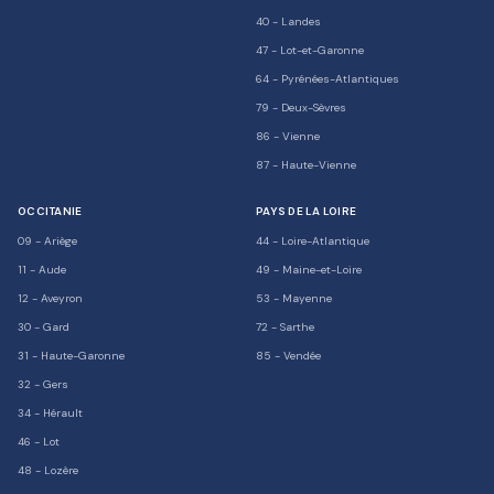
40
-
Landes
47
-
Lot-et-Garonne
64
-
Pyrénées-Atlantiques
79
-
Deux-Sèvres
86
-
Vienne
87
-
Haute-Vienne
OCCITANIE
PAYS DE LA LOIRE
09
-
Ariège
44
-
Loire-Atlantique
11
-
Aude
49
-
Maine-et-Loire
12
-
Aveyron
53
-
Mayenne
30
-
Gard
72
-
Sarthe
31
-
Haute-Garonne
85
-
Vendée
32
-
Gers
34
-
Hérault
46
-
Lot
48
-
Lozère