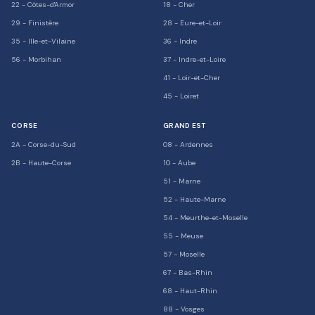
22
-
Côtes-d'Armor
18
-
Cher
29
-
Finistère
28
-
Eure-et-Loir
35
-
Ille-et-Vilaine
36
-
Indre
56
-
Morbihan
37
-
Indre-et-Loire
41
-
Loir-et-Cher
45
-
Loiret
CORSE
GRAND EST
2A
-
Corse-du-Sud
08
-
Ardennes
2B
-
Haute-Corse
10
-
Aube
51
-
Marne
52
-
Haute-Marne
54
-
Meurthe-et-Moselle
55
-
Meuse
57
-
Moselle
67
-
Bas-Rhin
68
-
Haut-Rhin
88
-
Vosges