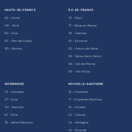
HAUTS-DE-FRANCE
ÎLE-DE-FRANCE
02
-
Aisne
75
-
Paris
59
-
Nord
77
-
Seine-et-Marne
60
-
Oise
78
-
Yvelines
62
-
Pas-de-Calais
91
-
Essonne
80
-
Somme
92
-
Hauts-de-Seine
93
-
Seine-Saint-Denis
94
-
Val-de-Marne
95
-
Val-d'Oise
NORMANDIE
NOUVELLE-AQUITAINE
14
-
Calvados
16
-
Charente
27
-
Eure
17
-
Charente-Maritime
50
-
Manche
19
-
Corrèze
61
-
Orne
23
-
Creuse
76
-
Seine-Maritime
24
-
Dordogne
33
-
Gironde