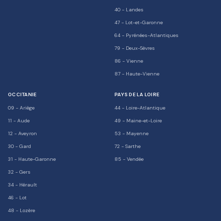
40
-
Landes
47
-
Lot-et-Garonne
64
-
Pyrénées-Atlantiques
79
-
Deux-Sèvres
86
-
Vienne
87
-
Haute-Vienne
OCCITANIE
PAYS DE LA LOIRE
09
-
Ariège
44
-
Loire-Atlantique
11
-
Aude
49
-
Maine-et-Loire
12
-
Aveyron
53
-
Mayenne
30
-
Gard
72
-
Sarthe
31
-
Haute-Garonne
85
-
Vendée
32
-
Gers
34
-
Hérault
46
-
Lot
48
-
Lozère