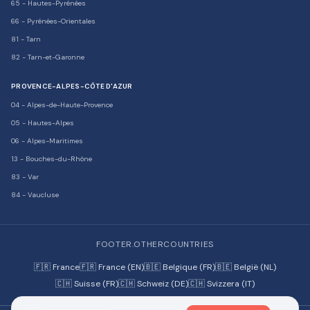
65
-
Hautes-Pyrénées
66
-
Pyrénées-Orientales
81
-
Tarn
82
-
Tarn-et-Garonne
PROVENCE-ALPES-CÔTE D'AZUR
04
-
Alpes-de-Haute-Provence
05
-
Hautes-Alpes
06
-
Alpes-Maritimes
13
-
Bouches-du-Rhône
83
-
Var
84
-
Vaucluse
FOOTER.OTHERCOUNTRIES
🇫🇷 France
🇫🇷 France (EN)
🇧🇪 Belgique (FR)
🇧🇪 België (NL)
🇨🇭 Suisse (FR)
🇨🇭 Schweiz (DE)
🇨🇭 Svizzera (IT)