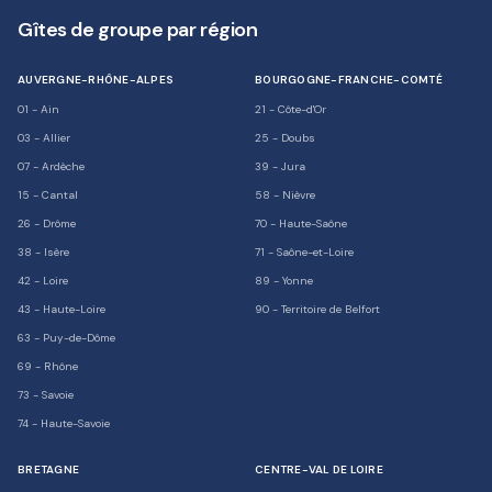
Gîtes de groupe par région
AUVERGNE-RHÔNE-ALPES
BOURGOGNE-FRANCHE-COMTÉ
01
-
Ain
21
-
Côte-d'Or
03
-
Allier
25
-
Doubs
07
-
Ardèche
39
-
Jura
15
-
Cantal
58
-
Nièvre
26
-
Drôme
70
-
Haute-Saône
38
-
Isère
71
-
Saône-et-Loire
42
-
Loire
89
-
Yonne
43
-
Haute-Loire
90
-
Territoire de Belfort
63
-
Puy-de-Dôme
69
-
Rhône
73
-
Savoie
74
-
Haute-Savoie
BRETAGNE
CENTRE-VAL DE LOIRE