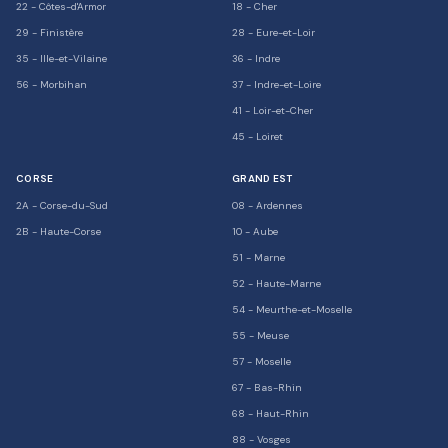
22
-
Côtes-d'Armor
18
-
Cher
29
-
Finistère
28
-
Eure-et-Loir
35
-
Ille-et-Vilaine
36
-
Indre
56
-
Morbihan
37
-
Indre-et-Loire
41
-
Loir-et-Cher
45
-
Loiret
CORSE
GRAND EST
2A
-
Corse-du-Sud
08
-
Ardennes
2B
-
Haute-Corse
10
-
Aube
51
-
Marne
52
-
Haute-Marne
54
-
Meurthe-et-Moselle
55
-
Meuse
57
-
Moselle
67
-
Bas-Rhin
68
-
Haut-Rhin
88
-
Vosges