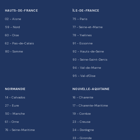
HAUTS-DE-FRANCE
ÎLE-DE-FRANCE
02
-
Aisne
75
-
Paris
59
-
Nord
77
-
Seine-et-Marne
60
-
Oise
78
-
Yvelines
62
-
Pas-de-Calais
91
-
Essonne
80
-
Somme
92
-
Hauts-de-Seine
93
-
Seine-Saint-Denis
94
-
Val-de-Marne
95
-
Val-d'Oise
NORMANDIE
NOUVELLE-AQUITAINE
14
-
Calvados
16
-
Charente
27
-
Eure
17
-
Charente-Maritime
50
-
Manche
19
-
Corrèze
61
-
Orne
23
-
Creuse
76
-
Seine-Maritime
24
-
Dordogne
33
-
Gironde