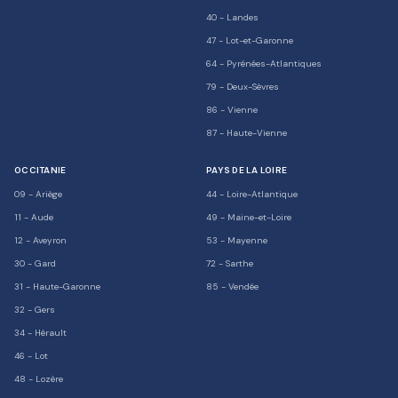
40
-
Landes
47
-
Lot-et-Garonne
64
-
Pyrénées-Atlantiques
79
-
Deux-Sèvres
86
-
Vienne
87
-
Haute-Vienne
OCCITANIE
PAYS DE LA LOIRE
09
-
Ariège
44
-
Loire-Atlantique
11
-
Aude
49
-
Maine-et-Loire
12
-
Aveyron
53
-
Mayenne
30
-
Gard
72
-
Sarthe
31
-
Haute-Garonne
85
-
Vendée
32
-
Gers
34
-
Hérault
46
-
Lot
48
-
Lozère