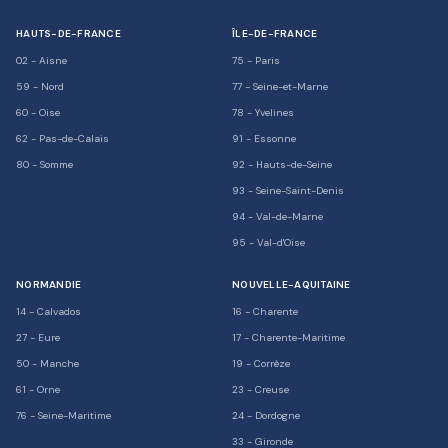
HAUTS-DE-FRANCE
ÎLE-DE-FRANCE
02
-
Aisne
75
-
Paris
59
-
Nord
77
-
Seine-et-Marne
60
-
Oise
78
-
Yvelines
62
-
Pas-de-Calais
91
-
Essonne
80
-
Somme
92
-
Hauts-de-Seine
93
-
Seine-Saint-Denis
94
-
Val-de-Marne
95
-
Val-d'Oise
NORMANDIE
NOUVELLE-AQUITAINE
14
-
Calvados
16
-
Charente
27
-
Eure
17
-
Charente-Maritime
50
-
Manche
19
-
Corrèze
61
-
Orne
23
-
Creuse
76
-
Seine-Maritime
24
-
Dordogne
33
-
Gironde