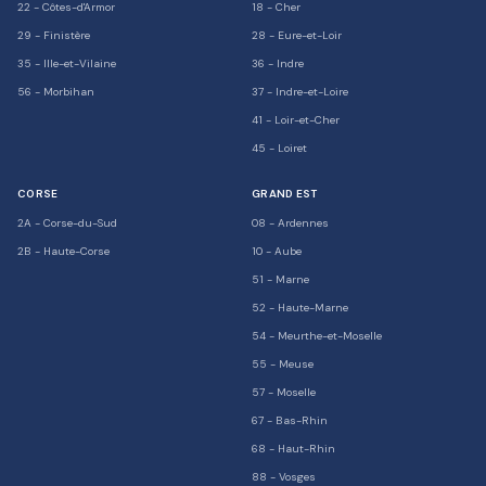
22
-
Côtes-d'Armor
18
-
Cher
29
-
Finistère
28
-
Eure-et-Loir
35
-
Ille-et-Vilaine
36
-
Indre
56
-
Morbihan
37
-
Indre-et-Loire
41
-
Loir-et-Cher
45
-
Loiret
CORSE
GRAND EST
2A
-
Corse-du-Sud
08
-
Ardennes
2B
-
Haute-Corse
10
-
Aube
51
-
Marne
52
-
Haute-Marne
54
-
Meurthe-et-Moselle
55
-
Meuse
57
-
Moselle
67
-
Bas-Rhin
68
-
Haut-Rhin
88
-
Vosges