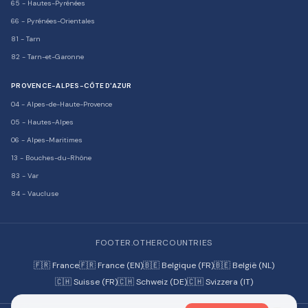
65
-
Hautes-Pyrénées
66
-
Pyrénées-Orientales
81
-
Tarn
82
-
Tarn-et-Garonne
PROVENCE-ALPES-CÔTE D'AZUR
04
-
Alpes-de-Haute-Provence
05
-
Hautes-Alpes
06
-
Alpes-Maritimes
13
-
Bouches-du-Rhône
83
-
Var
84
-
Vaucluse
FOOTER.OTHERCOUNTRIES
🇫🇷 France
🇫🇷 France (EN)
🇧🇪 Belgique (FR)
🇧🇪 België (NL)
🇨🇭 Suisse (FR)
🇨🇭 Schweiz (DE)
🇨🇭 Svizzera (IT)