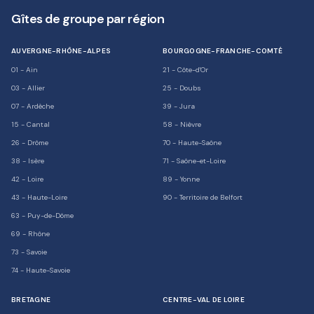
Gîtes de groupe par région
AUVERGNE-RHÔNE-ALPES
BOURGOGNE-FRANCHE-COMTÉ
01
-
Ain
21
-
Côte-d'Or
03
-
Allier
25
-
Doubs
07
-
Ardèche
39
-
Jura
15
-
Cantal
58
-
Nièvre
26
-
Drôme
70
-
Haute-Saône
38
-
Isère
71
-
Saône-et-Loire
42
-
Loire
89
-
Yonne
43
-
Haute-Loire
90
-
Territoire de Belfort
63
-
Puy-de-Dôme
69
-
Rhône
73
-
Savoie
74
-
Haute-Savoie
BRETAGNE
CENTRE-VAL DE LOIRE