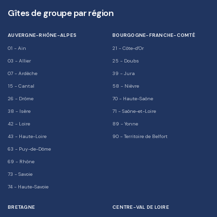
Gîtes de groupe par région
AUVERGNE-RHÔNE-ALPES
BOURGOGNE-FRANCHE-COMTÉ
01
-
Ain
21
-
Côte-d'Or
03
-
Allier
25
-
Doubs
07
-
Ardèche
39
-
Jura
15
-
Cantal
58
-
Nièvre
26
-
Drôme
70
-
Haute-Saône
38
-
Isère
71
-
Saône-et-Loire
42
-
Loire
89
-
Yonne
43
-
Haute-Loire
90
-
Territoire de Belfort
63
-
Puy-de-Dôme
69
-
Rhône
73
-
Savoie
74
-
Haute-Savoie
BRETAGNE
CENTRE-VAL DE LOIRE