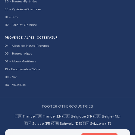
65
-
Hautes-Pyrénées
66
-
Pyrénées-Orientales
81
-
Tarn
82
-
Tarn-et-Garonne
PROVENCE-ALPES-CÔTE D'AZUR
04
-
Alpes-de-Haute-Provence
05
-
Hautes-Alpes
06
-
Alpes-Maritimes
13
-
Bouches-du-Rhône
83
-
Var
84
-
Vaucluse
FOOTER.OTHERCOUNTRIES
🇫🇷 France
🇫🇷 France (EN)
🇧🇪 Belgique (FR)
🇧🇪 België (NL)
🇨🇭 Suisse (FR)
🇨🇭 Schweiz (DE)
🇨🇭 Svizzera (IT)