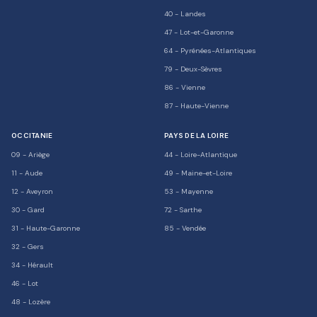
40
-
Landes
47
-
Lot-et-Garonne
64
-
Pyrénées-Atlantiques
79
-
Deux-Sèvres
86
-
Vienne
87
-
Haute-Vienne
OCCITANIE
PAYS DE LA LOIRE
09
-
Ariège
44
-
Loire-Atlantique
11
-
Aude
49
-
Maine-et-Loire
12
-
Aveyron
53
-
Mayenne
30
-
Gard
72
-
Sarthe
31
-
Haute-Garonne
85
-
Vendée
32
-
Gers
34
-
Hérault
46
-
Lot
48
-
Lozère