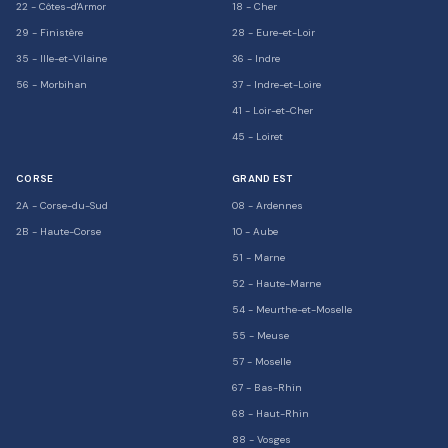
22
-
Côtes-d'Armor
18
-
Cher
29
-
Finistère
28
-
Eure-et-Loir
35
-
Ille-et-Vilaine
36
-
Indre
56
-
Morbihan
37
-
Indre-et-Loire
41
-
Loir-et-Cher
45
-
Loiret
CORSE
GRAND EST
2A
-
Corse-du-Sud
08
-
Ardennes
2B
-
Haute-Corse
10
-
Aube
51
-
Marne
52
-
Haute-Marne
54
-
Meurthe-et-Moselle
55
-
Meuse
57
-
Moselle
67
-
Bas-Rhin
68
-
Haut-Rhin
88
-
Vosges