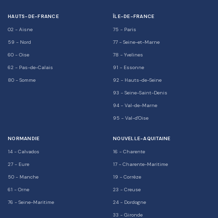
HAUTS-DE-FRANCE
ÎLE-DE-FRANCE
02
-
Aisne
75
-
Paris
59
-
Nord
77
-
Seine-et-Marne
60
-
Oise
78
-
Yvelines
62
-
Pas-de-Calais
91
-
Essonne
80
-
Somme
92
-
Hauts-de-Seine
93
-
Seine-Saint-Denis
94
-
Val-de-Marne
95
-
Val-d'Oise
NORMANDIE
NOUVELLE-AQUITAINE
14
-
Calvados
16
-
Charente
27
-
Eure
17
-
Charente-Maritime
50
-
Manche
19
-
Corrèze
61
-
Orne
23
-
Creuse
76
-
Seine-Maritime
24
-
Dordogne
33
-
Gironde