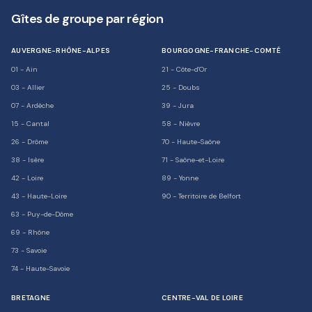
Gîtes de groupe par région
AUVERGNE-RHÔNE-ALPES
BOURGOGNE-FRANCHE-COMTÉ
01
-
Ain
21
-
Côte-d'Or
03
-
Allier
25
-
Doubs
07
-
Ardèche
39
-
Jura
15
-
Cantal
58
-
Nièvre
26
-
Drôme
70
-
Haute-Saône
38
-
Isère
71
-
Saône-et-Loire
42
-
Loire
89
-
Yonne
43
-
Haute-Loire
90
-
Territoire de Belfort
63
-
Puy-de-Dôme
69
-
Rhône
73
-
Savoie
74
-
Haute-Savoie
BRETAGNE
CENTRE-VAL DE LOIRE