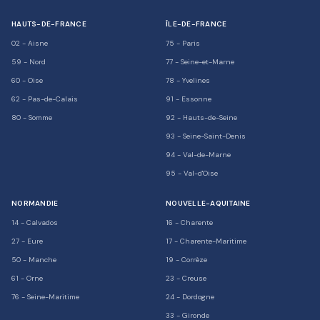
HAUTS-DE-FRANCE
ÎLE-DE-FRANCE
02
-
Aisne
75
-
Paris
59
-
Nord
77
-
Seine-et-Marne
60
-
Oise
78
-
Yvelines
62
-
Pas-de-Calais
91
-
Essonne
80
-
Somme
92
-
Hauts-de-Seine
93
-
Seine-Saint-Denis
94
-
Val-de-Marne
95
-
Val-d'Oise
NORMANDIE
NOUVELLE-AQUITAINE
14
-
Calvados
16
-
Charente
27
-
Eure
17
-
Charente-Maritime
50
-
Manche
19
-
Corrèze
61
-
Orne
23
-
Creuse
76
-
Seine-Maritime
24
-
Dordogne
33
-
Gironde