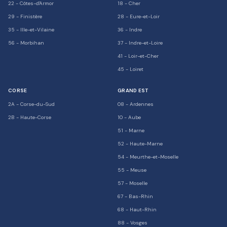
22
-
Côtes-d'Armor
18
-
Cher
29
-
Finistère
28
-
Eure-et-Loir
35
-
Ille-et-Vilaine
36
-
Indre
56
-
Morbihan
37
-
Indre-et-Loire
41
-
Loir-et-Cher
45
-
Loiret
CORSE
GRAND EST
2A
-
Corse-du-Sud
08
-
Ardennes
2B
-
Haute-Corse
10
-
Aube
51
-
Marne
52
-
Haute-Marne
54
-
Meurthe-et-Moselle
55
-
Meuse
57
-
Moselle
67
-
Bas-Rhin
68
-
Haut-Rhin
88
-
Vosges