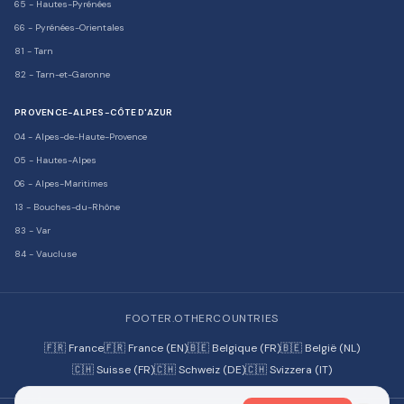
65
-
Hautes-Pyrénées
66
-
Pyrénées-Orientales
81
-
Tarn
82
-
Tarn-et-Garonne
PROVENCE-ALPES-CÔTE D'AZUR
04
-
Alpes-de-Haute-Provence
05
-
Hautes-Alpes
06
-
Alpes-Maritimes
13
-
Bouches-du-Rhône
83
-
Var
84
-
Vaucluse
FOOTER.OTHERCOUNTRIES
🇫🇷 France
🇫🇷 France (EN)
🇧🇪 Belgique (FR)
🇧🇪 België (NL)
🇨🇭 Suisse (FR)
🇨🇭 Schweiz (DE)
🇨🇭 Svizzera (IT)