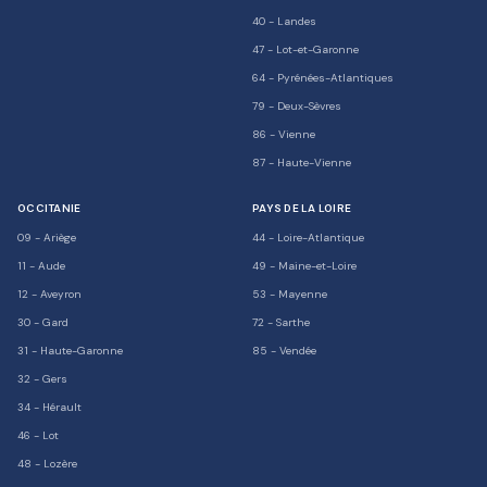
40
-
Landes
47
-
Lot-et-Garonne
64
-
Pyrénées-Atlantiques
79
-
Deux-Sèvres
86
-
Vienne
87
-
Haute-Vienne
OCCITANIE
PAYS DE LA LOIRE
09
-
Ariège
44
-
Loire-Atlantique
11
-
Aude
49
-
Maine-et-Loire
12
-
Aveyron
53
-
Mayenne
30
-
Gard
72
-
Sarthe
31
-
Haute-Garonne
85
-
Vendée
32
-
Gers
34
-
Hérault
46
-
Lot
48
-
Lozère