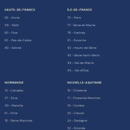
HAUTS-DE-FRANCE
ÎLE-DE-FRANCE
02
-
Aisne
75
-
Paris
59
-
Nord
77
-
Seine-et-Marne
60
-
Oise
78
-
Yvelines
62
-
Pas-de-Calais
91
-
Essonne
80
-
Somme
92
-
Hauts-de-Seine
93
-
Seine-Saint-Denis
94
-
Val-de-Marne
95
-
Val-d'Oise
NORMANDIE
NOUVELLE-AQUITAINE
14
-
Calvados
16
-
Charente
27
-
Eure
17
-
Charente-Maritime
50
-
Manche
19
-
Corrèze
61
-
Orne
23
-
Creuse
76
-
Seine-Maritime
24
-
Dordogne
33
-
Gironde