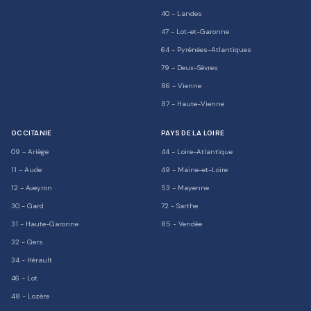
40
-
Landes
47
-
Lot-et-Garonne
64
-
Pyrénées-Atlantiques
79
-
Deux-Sèvres
86
-
Vienne
87
-
Haute-Vienne
OCCITANIE
PAYS DE LA LOIRE
09
-
Ariège
44
-
Loire-Atlantique
11
-
Aude
49
-
Maine-et-Loire
12
-
Aveyron
53
-
Mayenne
30
-
Gard
72
-
Sarthe
31
-
Haute-Garonne
85
-
Vendée
32
-
Gers
34
-
Hérault
46
-
Lot
48
-
Lozère