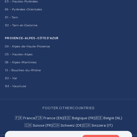
65
-
Hautes-Pyrénées
66
-
Pyrénées-Orientales
81
-
Tarn
82
-
Tarn-et-Garonne
PROVENCE-ALPES-CÔTE D'AZUR
04
-
Alpes-de-Haute-Provence
05
-
Hautes-Alpes
06
-
Alpes-Maritimes
13
-
Bouches-du-Rhône
83
-
Var
84
-
Vaucluse
FOOTER.OTHERCOUNTRIES
🇫🇷 France
🇫🇷 France (EN)
🇧🇪 Belgique (FR)
🇧🇪 België (NL)
🇨🇭 Suisse (FR)
🇨🇭 Schweiz (DE)
🇨🇭 Svizzera (IT)