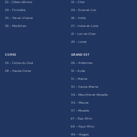
22
-
Côtes-d'Armor
18
-
Cher
29
-
Finistère
28
-
Eure-et-Loir
35
-
Ille-et-Vilaine
36
-
Indre
56
-
Morbihan
37
-
Indre-et-Loire
41
-
Loir-et-Cher
45
-
Loiret
CORSE
GRAND EST
2A
-
Corse-du-Sud
08
-
Ardennes
2B
-
Haute-Corse
10
-
Aube
51
-
Marne
52
-
Haute-Marne
54
-
Meurthe-et-Moselle
55
-
Meuse
57
-
Moselle
67
-
Bas-Rhin
68
-
Haut-Rhin
88
-
Vosges