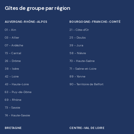
Gîtes de groupe par région
AUVERGNE-RHÔNE-ALPES
BOURGOGNE-FRANCHE-COMTÉ
01
-
Ain
21
-
Côte-d'Or
03
-
Allier
25
-
Doubs
07
-
Ardèche
39
-
Jura
15
-
Cantal
58
-
Nièvre
26
-
Drôme
70
-
Haute-Saône
38
-
Isère
71
-
Saône-et-Loire
42
-
Loire
89
-
Yonne
43
-
Haute-Loire
90
-
Territoire de Belfort
63
-
Puy-de-Dôme
69
-
Rhône
73
-
Savoie
74
-
Haute-Savoie
BRETAGNE
CENTRE-VAL DE LOIRE